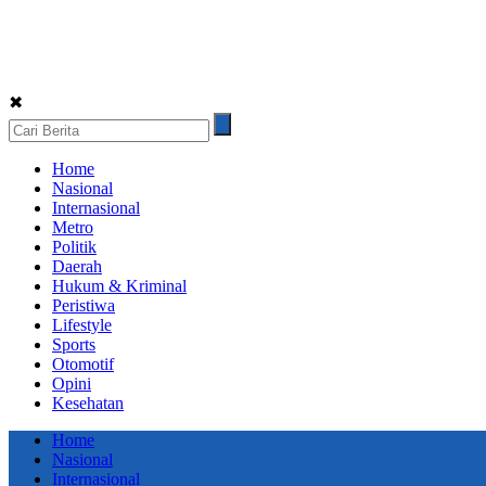
✖
Home
Nasional
Internasional
Metro
Politik
Daerah
Hukum & Kriminal
Peristiwa
Lifestyle
Sports
Otomotif
Opini
Kesehatan
Home
Nasional
Internasional