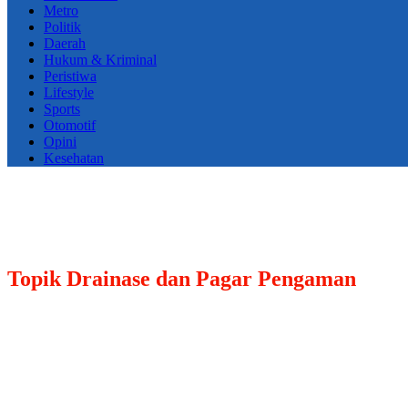
Metro
Politik
Daerah
Hukum & Kriminal
Peristiwa
Lifestyle
Sports
Otomotif
Opini
Kesehatan
Topik
Drainase dan Pagar Pengaman