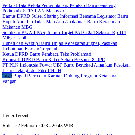
Perkuat Tata Kelola Pemerintahan, Pemkab Barru Gandeng
Politeknik STIA LAN Makassar
Bamus DPRD Sulsel Sharing Informasi Bersama Legislator Barru
Bupati Andi Ina Tidak Mau Ada Anak-anak Barru Keracunan
Makanan MBG
Serahkan KUA-PPAS, Suardi Target PAD 2024 Sebesar Ŕp 114
Milyar Lebih
Bupati dan Wabup Barru Tinjau Kebakaran Juppai, Pastikan
Kebutuhan Korban Terpenuhi
Ketua DPRD Barru Pembaca Teks Proklamasi
Komisi II DPRD Barru Raker Sehari Bersama 8 OPD
PT PLN Indonesia Power UBP Barru Bertekad Amankan Pasokan
Listrik Jelang Idul Fitri 1445 H
Tag :
Bupati Barru dan Karutan
Dukung Program
Ketahanan
Pangan
Berita Terkait
Rabu, 22 Februari 2023 - 20:48 WIB