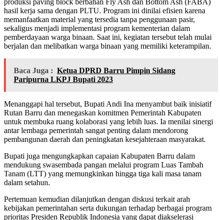
produksi paving block berbahan Fly Ash dan Bottom Ash (FABA)
hasil kerja sama dengan PLTU. Program ini dinilai efisien karena
memanfaatkan material yang tersedia tanpa penggunaan pasir,
sekaligus menjadi implementasi program kementerian dalam
pemberdayaan warga binaan. Saat ini, kegiatan tersebut telah mulai
berjalan dan melibatkan warga binaan yang memiliki keterampilan.
Baca Juga :
Ketua DPRD Barru Pimpin Sidang
Paripurna LKPJ Bupati 2023
Menanggapi hal tersebut, Bupati Andi Ina menyambut baik inisiatif
Rutan Barru dan menegaskan komitmen Pemerintah Kabupaten
untuk membuka ruang kolaborasi yang lebih luas. Ia menilai sinergi
antar lembaga pemerintah sangat penting dalam mendorong
pembangunan daerah dan peningkatan kesejahteraan masyarakat.
Bupati juga mengungkapkan capaian Kabupaten Barru dalam
mendukung swasembada pangan melalui program Luas Tambah
Tanam (LTT) yang memungkinkan hingga tiga kali masa tanam
dalam setahun.
Pertemuan kemudian dilanjutkan dengan diskusi terkait arah
kebijakan pemerintahan serta dukungan terhadap berbagai program
prioritas Presiden Republik Indonesia yang dapat diakselerasi