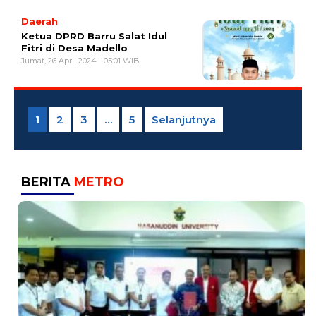
Daerah
Ketua DPRD Barru Salat Idul
Fitri di Desa Madello
Jumat, 26 April 2024 - 05:01 WIB
Paginasi
pos
1
2
3
…
5
Selanjutnya
BERITA
METRO