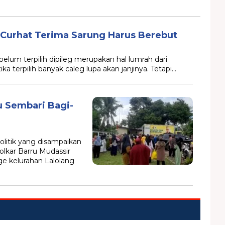
T Curhat Terima Sarung Harus Berebut
lum terpilih dipileg merupakan hal lumrah dari
ika terpilih banyak caleg lupa akan janjinya. Tetapi…
u Sembari Bagi-
litik yang disampaikan
lkar Barru Mudassir
e kelurahan Lalolang