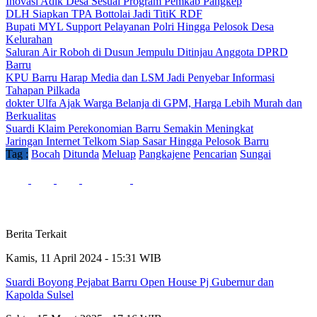
Inovasi Adik Desa Sesuai Program Pemkab Pangkep
DLH Siapkan TPA Bottolai Jadi TitiK RDF
Bupati MYL Support Pelayanan Polri Hingga Pelosok Desa
Kelurahan
Saluran Air Roboh di Dusun Jempulu Ditinjau Anggota DPRD
Barru
KPU Barru Harap Media dan LSM Jadi Penyebar Informasi
Tahapan Pilkada
dokter Ulfa Ajak Warga Belanja di GPM, Harga Lebih Murah dan
Berkualitas
Suardi Klaim Perekonomian Barru Semakin Meningkat
Jaringan Internet Telkom Siap Sasar Hingga Pelosok Barru
Tag :
Bocah
Ditunda
Meluap
Pangkajene
Pencarian
Sungai
Berita Terkait
Kamis, 11 April 2024 - 15:31 WIB
Suardi Boyong Pejabat Barru Open House Pj Gubernur dan
Kapolda Sulsel