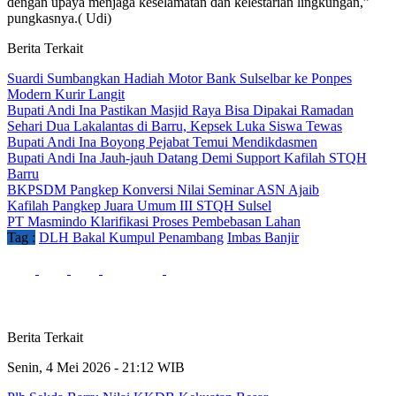
dengan upaya menjaga keselamatan dan kelestarian lingkungan,”
pungkasnya.( Udi)
Berita Terkait
Suardi Sumbangkan Hadiah Motor Bank Sulselbar ke Ponpes
Modern Kurir Langit
Bupati Andi Ina Pastikan Masjid Raya Bisa Dipakai Ramadan
Sehari Dua Lakalantas di Barru, Kepsek Luka Siswa Tewas
Bupati Andi Ina Boyong Pejabat Temui Mendikdasmen
Bupati Andi Ina Jauh-jauh Datang Demi Support Kafilah STQH
Barru
BKPSDM Pangkep Konversi Nilai Seminar ASN Ajaib
Kafilah Pangkep Juara Umum III STQH Sulsel
PT Masmindo Klarifikasi Proses Pembebasan Lahan
Tag :
DLH Bakal Kumpul Penambang
Imbas Banjir
Berita Terkait
Senin, 4 Mei 2026 - 21:12 WIB