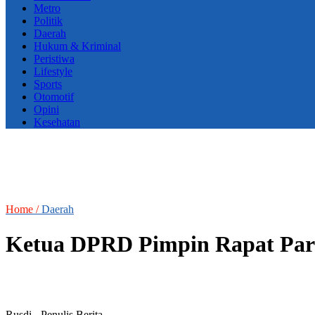
Metro
Politik
Daerah
Hukum & Kriminal
Peristiwa
Lifestyle
Sports
Otomotif
Opini
Kesehatan
Home /
Daerah
Ketua DPRD Pimpin Rapat Par
Rusdi
- Penulis Berita