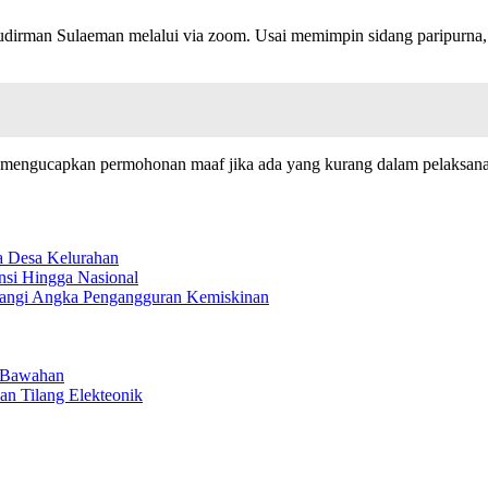
 Sudirman Sulaeman melalui via zoom. Usai memimpin sidang paripurn
 mengucapkan permohonan maaf jika ada yang kurang dalam pelaksanaan
ba Desa Kelurahan
nsi Hingga Nasional
rangi Angka Pengangguran Kemiskinan
D Bawahan
an Tilang Elekteonik