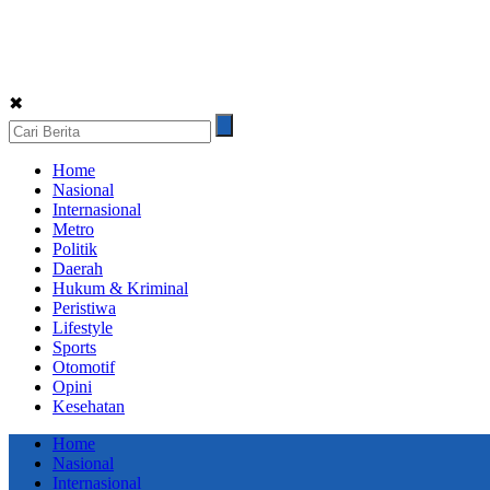
✖
Home
Nasional
Internasional
Metro
Politik
Daerah
Hukum & Kriminal
Peristiwa
Lifestyle
Sports
Otomotif
Opini
Kesehatan
Home
Nasional
Internasional