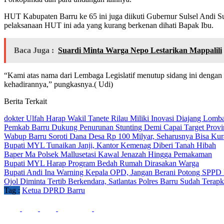
HUT Kabupaten Barru ke 65 ini juga diikuti Gubernur Sulsel Andi
pelaksanaan HUT ini ada yang kurang berkenan dihati Bapak Ibu.
Baca Juga :
Suardi Minta Warga Nepo Lestarikan Mappalili
“Kami atas nama dari Lembaga Legislatif menutup sidang ini dengan
kehadirannya,” pungkasnya.( Udi)
Berita Terkait
dokter Ulfah Harap Wakil Tanete Rilau Miliki Inovasi Diajang Lom
Pemkab Barru Dukung Penurunan Stunting Demi Capai Target Provi
Wabup Barru Soroti Dana Desa Rp 100 Milyar, Seharusnya Bisa Ku
Bupati MYL Tunaikan Janji, Kantor Kemenag Diberi Tanah Hibah
Baper Ma Polsek Mallusetasi Kawal Jenazah Hingga Pemakaman
Bupati MYL Harap Program Bedah Rumah Dirasakan Warga
Bupati Andi Ina Warning Kepala OPD, Jangan Berani Potong SPP
Ojol Diminta Tertib Berkendara, Satlantas Polres Barru Sudah Terapk
Tag :
Ketua DPRD Barru