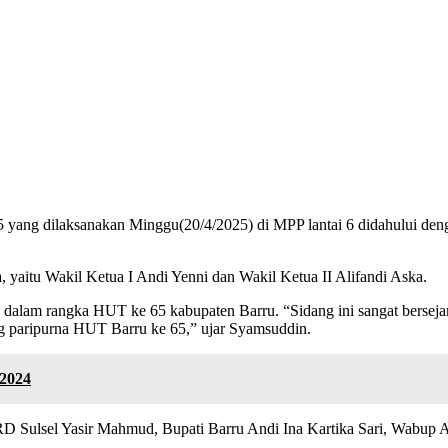
yang dilaksanakan Minggu(20/4/2025) di MPP lantai 6 didahului de
 yaitu Wakil Ketua I Andi Yenni dan Wakil Ketua II Alifandi Aska.
m rangka HUT ke 65 kabupaten Barru. “Sidang ini sangat bersejarah k
ng paripurna HUT Barru ke 65,” ujar Syamsuddin.
 2024
DPRD Sulsel Yasir Mahmud, Bupati Barru Andi Ina Kartika Sari, Wabup A