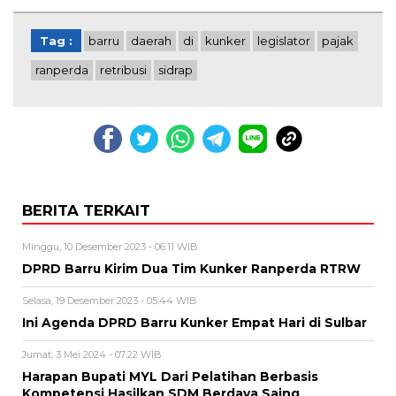
Tag :
barru
daerah
di
kunker
legislator
pajak
ranperda
retribusi
sidrap
BERITA TERKAIT
Minggu, 10 Desember 2023 - 06:11 WIB
DPRD Barru Kirim Dua Tim Kunker Ranperda RTRW
Selasa, 19 Desember 2023 - 05:44 WIB
Ini Agenda DPRD Barru Kunker Empat Hari di Sulbar
Jumat, 3 Mei 2024 - 07:22 WIB
Harapan Bupati MYL Dari Pelatihan Berbasis
Kompetensi Hasilkan SDM Berdaya Saing