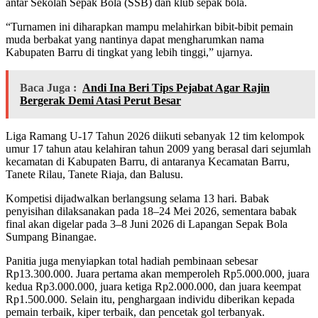
antar Sekolah Sepak Bola (SSB) dan klub sepak bola.
“Turnamen ini diharapkan mampu melahirkan bibit-bibit pemain
muda berbakat yang nantinya dapat mengharumkan nama
Kabupaten Barru di tingkat yang lebih tinggi,” ujarnya.
Baca Juga :
Andi Ina Beri Tips Pejabat Agar Rajin
Bergerak Demi Atasi Perut Besar
Liga Ramang U-17 Tahun 2026 diikuti sebanyak 12 tim kelompok
umur 17 tahun atau kelahiran tahun 2009 yang berasal dari sejumlah
kecamatan di Kabupaten Barru, di antaranya Kecamatan Barru,
Tanete Rilau, Tanete Riaja, dan Balusu.
Kompetisi dijadwalkan berlangsung selama 13 hari. Babak
penyisihan dilaksanakan pada 18–24 Mei 2026, sementara babak
final akan digelar pada 3–8 Juni 2026 di Lapangan Sepak Bola
Sumpang Binangae.
Panitia juga menyiapkan total hadiah pembinaan sebesar
Rp13.300.000. Juara pertama akan memperoleh Rp5.000.000, juara
kedua Rp3.000.000, juara ketiga Rp2.000.000, dan juara keempat
Rp1.500.000. Selain itu, penghargaan individu diberikan kepada
pemain terbaik, kiper terbaik, dan pencetak gol terbanyak.