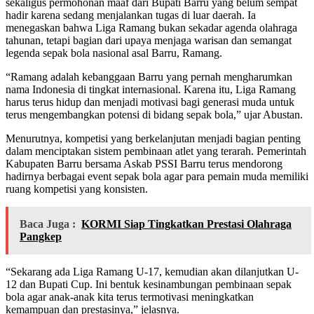
sekaligus permohonan maaf dari Bupati Barru yang belum sempat
hadir karena sedang menjalankan tugas di luar daerah. Ia
menegaskan bahwa Liga Ramang bukan sekadar agenda olahraga
tahunan, tetapi bagian dari upaya menjaga warisan dan semangat
legenda sepak bola nasional asal Barru, Ramang.
“Ramang adalah kebanggaan Barru yang pernah mengharumkan
nama Indonesia di tingkat internasional. Karena itu, Liga Ramang
harus terus hidup dan menjadi motivasi bagi generasi muda untuk
terus mengembangkan potensi di bidang sepak bola,” ujar Abustan.
Menurutnya, kompetisi yang berkelanjutan menjadi bagian penting
dalam menciptakan sistem pembinaan atlet yang terarah. Pemerintah
Kabupaten Barru bersama Askab PSSI Barru terus mendorong
hadirnya berbagai event sepak bola agar para pemain muda memiliki
ruang kompetisi yang konsisten.
Baca Juga :
KORMI Siap Tingkatkan Prestasi Olahraga
Pangkep
“Sekarang ada Liga Ramang U-17, kemudian akan dilanjutkan U-
12 dan Bupati Cup. Ini bentuk kesinambungan pembinaan sepak
bola agar anak-anak kita terus termotivasi meningkatkan
kemampuan dan prestasinya,” jelasnya.