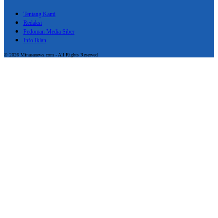
Tentang Kami
Redaksi
Pedoman Media Siber
Info Iklan
© 2026 Minasanews.com - All Rights Reserved