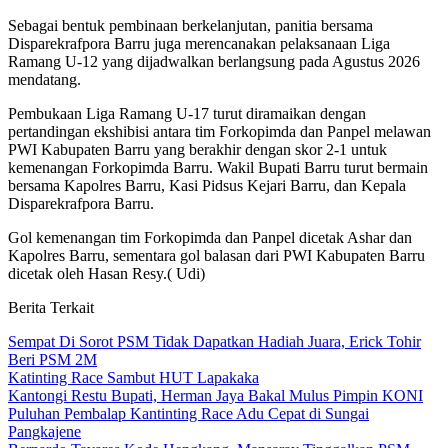
Sebagai bentuk pembinaan berkelanjutan, panitia bersama
Disparekrafpora Barru juga merencanakan pelaksanaan Liga
Ramang U-12 yang dijadwalkan berlangsung pada Agustus 2026
mendatang.
Pembukaan Liga Ramang U-17 turut diramaikan dengan
pertandingan ekshibisi antara tim Forkopimda dan Panpel melawan
PWI Kabupaten Barru yang berakhir dengan skor 2-1 untuk
kemenangan Forkopimda Barru. Wakil Bupati Barru turut bermain
bersama Kapolres Barru, Kasi Pidsus Kejari Barru, dan Kepala
Disparekrafpora Barru.
Gol kemenangan tim Forkopimda dan Panpel dicetak Ashar dan
Kapolres Barru, sementara gol balasan dari PWI Kabupaten Barru
dicetak oleh Hasan Resy.( Udi)
Berita Terkait
Sempat Di Sorot PSM Tidak Dapatkan Hadiah Juara, Erick Tohir
Beri PSM 2M
Katinting Race Sambut HUT Lapakaka
Kantongi Restu Bupati, Herman Jaya Bakal Mulus Pimpin KONI
Puluhan Pembalap Kantinting Race Adu Cepat di Sungai
Pangkajene