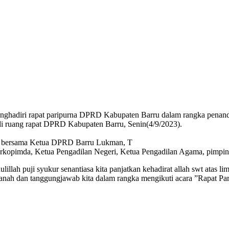
menghadiri rapat paripurna DPRD Kabupaten Barru dalam rangka pen
i ruang rapat DPRD Kabupaten Barru, Senin(4/9/2023).
i bersama Ketua DPRD Barru Lukman, T
opimda, Ketua Pengadilan Negeri, Ketua Pengadilan Agama, pimpina
ah puji syukur senantiasa kita panjatkan kehadirat allah swt atas li
anah dan tanggungjawab kita dalam rangka mengikuti acara ”Rapat P