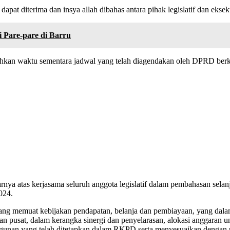
diterima dan insya allah dibahas antara pihak legislatif dan eksekut
 Pare-pare di Barru
n waktu sementara jadwal yang telah diagendakan oleh DPRD berkait
rnya atas kerjasama seluruh anggota legislatif dalam pembahasan selanj
024.
emuat kebijakan pendapatan, belanja dan pembiayaan, yang dalam 
dan pusat, dalam kerangka sinergi dan penyelarasan, alokasi anggaran un
angunan yang telah ditetapkan dalam RKPD serta menyesuaikan dengan