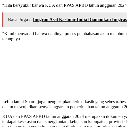
“Kita bersyukur bahwa KUA dan PPAS APBD tahun anggaran 2024 dapat 
Baca Juga :
Imigran Asal Kashmir India Diamankan Imigrasi
“Kami menyadari bahwa nantinya proses pembahasan akan membutuhka
terangnya.
Lebih lanjut Suardi juga mengucapkan terima kasih yang sebesar-besa
dalam mewujudkan penyelenggaraan pemerintahan tahun anggaran 2
KUA dan PPAS APBD tahun anggaran 2024 merupakan dokumen yang m
terdapat keserasian dan sinergi antara kebijakan kabupaten, provinsi 
tiap-tiap urusan pemerintahan yang difokuskan pada prioritas pemb