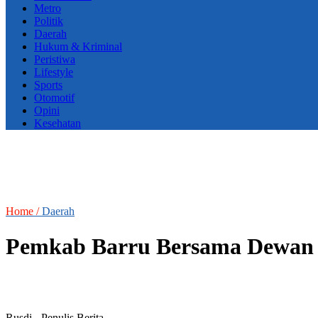
Metro
Politik
Daerah
Hukum & Kriminal
Peristiwa
Lifestyle
Sports
Otomotif
Opini
Kesehatan
Home /
Daerah
Pemkab Barru Bersama Dewan
Rusdi
- Penulis Berita