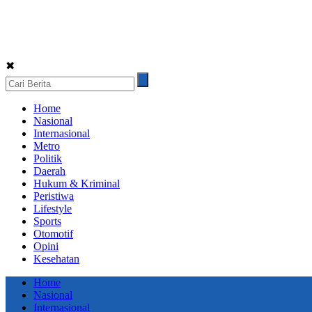
✖
Home
Nasional
Internasional
Metro
Politik
Daerah
Hukum & Kriminal
Peristiwa
Lifestyle
Sports
Otomotif
Opini
Kesehatan
Home
Nasional
Internasional