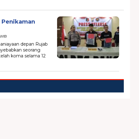
n Penikaman
 WIB
niayaan depan Rujab
enyebabkan seorang
elah koma selama 12