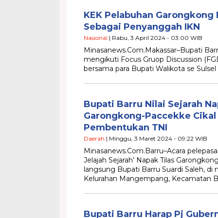
KEK Pelabuhan Garongkong 
Sebagai Penyanggah IKN
Nasional
| Rabu, 3 April 2024 - 03:00 WIB
Minasanews.Com.Makassar–Bupati Barru 
mengikuti Focus Gruop Discussion (FG
bersama para Bupati Walikota se Sulsel
Bupati Barru Nilai Sejarah Na
Garongkong-Paccekke Cikal
Pembentukan TNI
Daerah
| Minggu, 3 Maret 2024 - 09:22 WIB
Minasanews.Com.Barru–Acara pelepasan
Jelajah Sejarah’ Napak Tilas Garongko
langsung Bupati Barru Suardi Saleh, 
Kelurahan Mangempang, Kecamatan Ba
Bupati Barru Harap Pj Guber