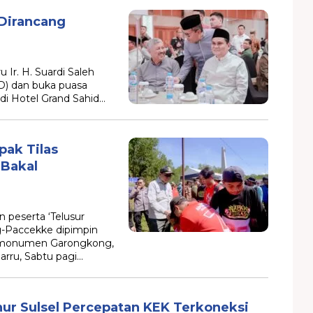
Dirancang
Ir. H. Suardi Saleh
D) dan buka puasa
 di Hotel Grand Sahid…
pak Tilas
 Bakal
 peserta ‘Telusur
ng-Paccekke dipimpin
di monumen Garongkong,
rru, Sabtu pagi…
nur Sulsel Percepatan KEK Terkoneksi