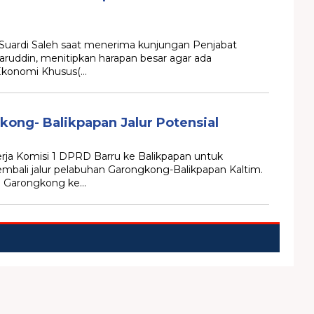
Suardi Saleh saat menerima kunjungan Penjabat
aruddin, menitipkan harapan besar agar ada
konomi Khusus(…
gkong- Balikpapan Jalur Potensial
ja Komisi 1 DPRD Barru ke Balikpapan untuk
bali jalur pelabuhan Garongkong-Balikpapan Kaltim.
n Garongkong ke…