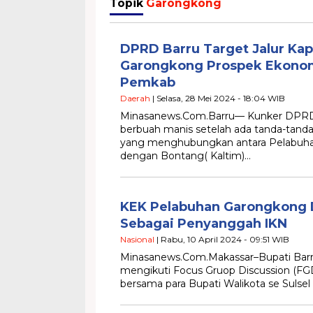
Topik
Garongkong
DPRD Barru Target Jalur Kap
Garongkong Prospek Ekonom
Pemkab
Daerah
| Selasa, 28 Mei 2024 - 18:04 WIB
Minasanews.Com.Barru— Kunker DPRD 
berbuah manis setelah ada tanda-tanda 
yang menghubungkan antara Pelabuha
dengan Bontang( Kaltim)…
KEK Pelabuhan Garongkong 
Sebagai Penyanggah IKN
Nasional
| Rabu, 10 April 2024 - 09:51 WIB
Minasanews.Com.Makassar–Bupati Barru 
mengikuti Focus Gruop Discussion (FG
bersama para Bupati Walikota se Sulsel