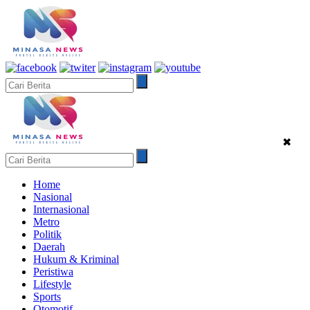
✖
Home
Nasional
Internasional
Metro
Politik
Daerah
Hukum & Kriminal
Peristiwa
Lifestyle
Sports
Otomotif