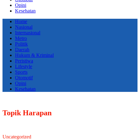
Opini
Kesehatan
Home
Nasional
Internasional
Metro
Politik
Daerah
Hukum & Kriminal
Peristiwa
Lifestyle
Sports
Otomotif
Opini
Kesehatan
Topik
Harapan
Uncategorized