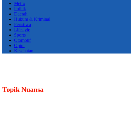
Metro
Politik
Daerah
Hukum & Kriminal
Peristiwa
Lifestyle
Sports
Otomotif
Opini
Kesehatan
Topik
Nuansa