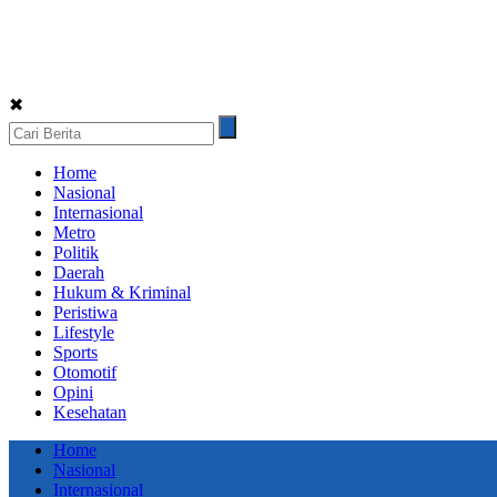
✖
Home
Nasional
Internasional
Metro
Politik
Daerah
Hukum & Kriminal
Peristiwa
Lifestyle
Sports
Otomotif
Opini
Kesehatan
Home
Nasional
Internasional