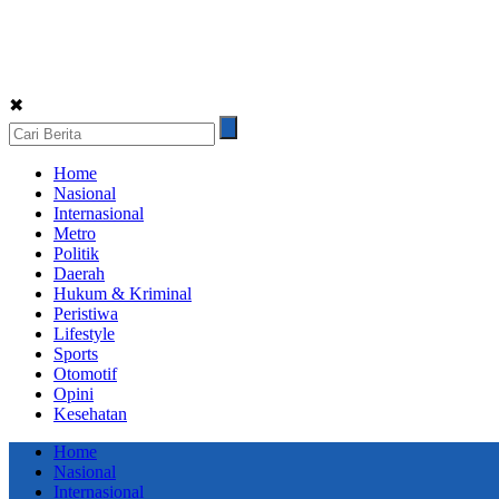
✖
Home
Nasional
Internasional
Metro
Politik
Daerah
Hukum & Kriminal
Peristiwa
Lifestyle
Sports
Otomotif
Opini
Kesehatan
Home
Nasional
Internasional