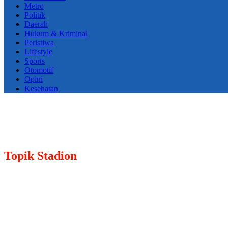
Metro
Politik
Daerah
Hukum & Kriminal
Peristiwa
Lifestyle
Sports
Otomotif
Opini
Kesehatan
Topik
Stadion