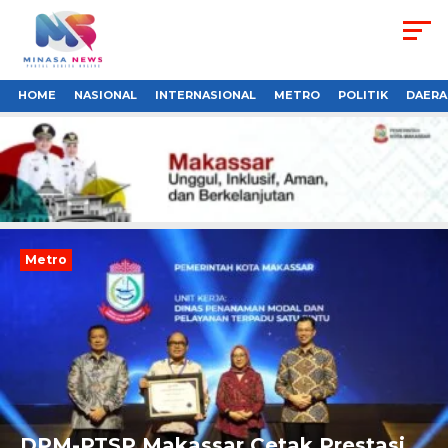
HOME
NASIONAL
INTERNASIONAL
METRO
POLITIK
DAERA
Metro
DPM-PTSP Makassar Cetak Prestasi