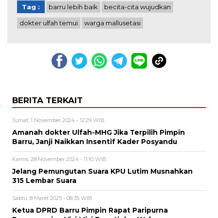
Tag :
barru lebih baik
becita-cita wujudkan
dokter ulfah temui
warga mallusetasi
BERITA TERKAIT
Jumat, 1 November 2024 - 12:29 WIB
Amanah dokter Ulfah-MHG Jika Terpilih Pimpin
Barru, Janji Naikkan Insentif Kader Posyandu
Kamis, 28 November 2024 - 11:10 WIB
Jelang Pemungutan Suara KPU Lutim Musnahkan
315 Lembar Suara
Sabtu, 8 Maret 2025 - 08:35 WIB
Ketua DPRD Barru Pimpin Rapat Paripurna