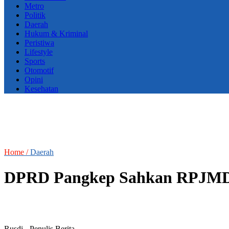
Metro
Politik
Daerah
Hukum & Kriminal
Peristiwa
Lifestyle
Sports
Otomotif
Opini
Kesehatan
Home /
Daerah
DPRD Pangkep Sahkan RPJMD
Rusdi
- Penulis Berita