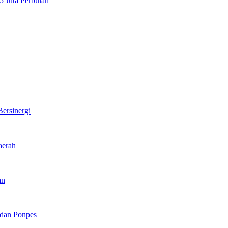
 Juta Perbulan
ersinergi
aerah
an
 dan Ponpes