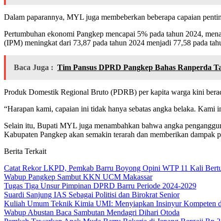
Dalam paparannya, MYL juga membeberkan beberapa capaian penting
Pertumbuhan ekonomi Pangkep mencapai 5% pada tahun 2024, menar
(IPM) meningkat dari 73,87 pada tahun 2024 menjadi 77,58 pada tah
Baca Juga :
Tim Pansus DPRD Pangkep Bahas Ranperda Ta
Produk Domestik Regional Bruto (PDRB) per kapita warga kini berad
“Harapan kami, capaian ini tidak hanya sebatas angka belaka. Kami i
Selain itu, Bupati MYL juga menambahkan bahwa angka penganggura
Kabupaten Pangkep akan semakin terarah dan memberikan dampak posi
Berita Terkait
Catat Rekor LKPD, Pemkab Barru Boyong Opini WTP 11 Kali Bertur
Wabup Pangkep Sambut KKN UCM Makassar
Tugas Tiga Unsur Pimpinan DPRD Barru Periode 2024-2029
Suardi Sanjung IAS Sebagai Politisi dan Birokrat Senior
Kuliah Umum Teknik Kimia UMI: Menyiapkan Insinyur Kompeten di 
Wabup Abustan Baca Sambutan Mendagri Dihari Otoda