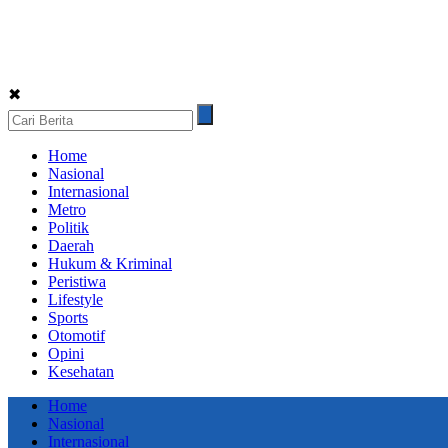
✖
Home
Nasional
Internasional
Metro
Politik
Daerah
Hukum & Kriminal
Peristiwa
Lifestyle
Sports
Otomotif
Opini
Kesehatan
Home
Nasional
Internasional