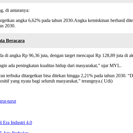
, di antaranya:
getkan angka 6,62% pada tahun 2030.Angka kemiskinan berhasil dit
un 2030.
ta Beracara
a di angka Rp 96,36 juta, dengan target mencapai Rp 128,89 juta di 
ngin ada peningkatan kualitas hidup dari masyarakat,” ujar MYL.
n terbuka ditargetkan bisa ditekan hingga 2,21% pada tahun 2030. 
tif yang nyata bagi seluruh masyarakat,” terangnya.( Udi)
ut-turut
Era Industri 4.0