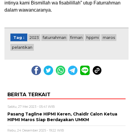
intinya kami Bismillah wa fisabilillah” utup Faturrahman
dalam wawancaranya.
Tag :
2023
faturrahman
firman
hppmi
maros
pelantikan
BERITA TERKAIT
Sabtu, 27 Mei 2023 - 05:41 WIB
Pasang Tagline HIPMI Keren, Chaidir Calon Ketua
HIPMI Maros Siap Berdayakan UMKM
Rabu, 24 Desember 2025 - 19:22 WIB