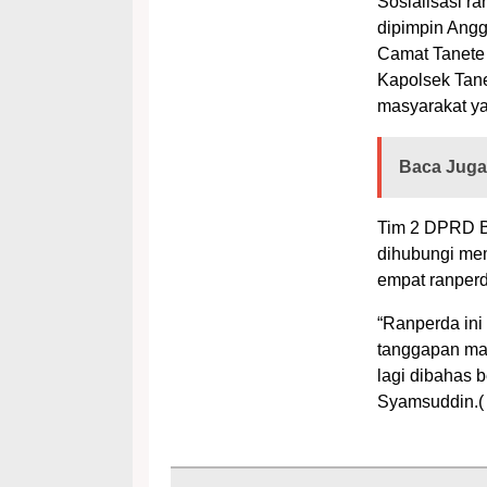
Sosialisasi ra
dipimpin Ang
Camat Tanete 
Kapolsek Tane
masyarakat ya
Baca Juga
Tim 2 DPRD B
dihubungi mem
empat ranperd
“Ranperda ini
tanggapan mas
lagi dibahas 
Syamsuddin.( 