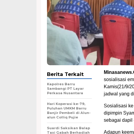
Minasanews.
Berita Terkait
sosialisasi em
Kapolres Barru
Kamis(21/9/20
Sambangi PT Layar
Perkasa Nusantara
jadwal yang d
Hari Koperasi ke-79,
Sosialisasi ke
Puluhan UMKM Barru
dipimpin Syam
Banjir Pembeli di Alun-
alun Colliq Pujie
sebagai dapil d
Suardi Saksikan Balap
Adapun keempa
Taxi Gabah Berhadiah