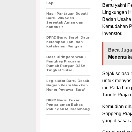
Sapi
Barru yakni 
Lingkungan H
Hasil Pantauan Bupati
Barru Pilkades
Badan Usaha M
Serentak Aman dan
Kemudahan P
Kondusif
Invenstor.
DPRD Barru Soroti Data
Kelompok Tani dan
Ketahanan Pangan
Baca Juga
Menentuk
Desa Biringere Wakil
Pangkep Program
Rumah Pangan B2SA
Tingkat Sulsel
Sejak selasa 
untuk menyosia
Legislator Barru Desak
Bagian Kesra Naikkan
ini. Pada har
Honor Pegawai Sara’
Tanete Riaja 
DPRD Barru Tukar
Pengalaman Bahas
Kemudian diha
Pokir dan Musrembang
Soppeng Riaja
yang disasar 