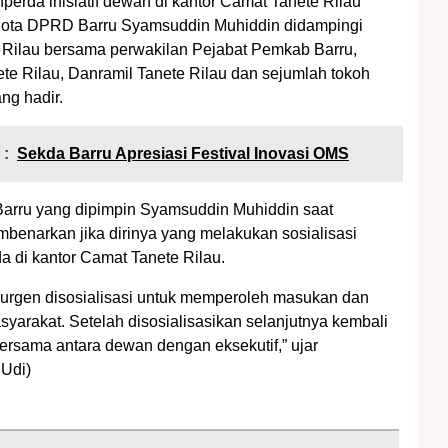
nperda inisiatif dewan di kantor Camat Tanete Rilau
gota DPRD Barru Syamsuddin Muhiddin didampingi
Rilau bersama perwakilan Pejabat Pemkab Barru,
te Rilau, Danramil Tanete Rilau dan sejumlah tokoh
ng hadir.
 :
Sekda Barru Apresiasi Festival Inovasi OMS
arru yang dipimpin Syamsuddin Muhiddin saat
benarkan jika dirinya yang melakukan sosialisasi
a di kantor Camat Tanete Rilau.
 urgen disosialisasi untuk memperoleh masukan dan
yarakat. Setelah disosialisasikan selanjutnya kembali
bersama antara dewan dengan eksekutif,” ujar
Udi)