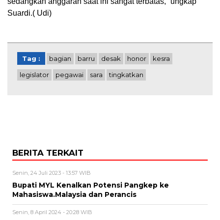
sedangkan anggaran saat ini sangat terbatas,” ungkap
Suardi.( Udi)
Tag :
bagian
barru
desak
honor
kesra
legislator
pegawai
sara
tingkatkan
BERITA TERKAIT
Senin, 24 Juli 2023 - 13:57 WIB
Bupati MYL Kenalkan Potensi Pangkep ke
Mahasiswa.Malaysia dan Perancis
Senin, 8 April 2024 - 20:28 WIB