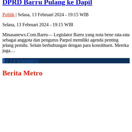
DPRD Barru Pulang ke Dapil
Politik
| Selasa, 13 Februari 2024 - 19:15 WIB
Selasa, 13 Februari 2024 - 19:15 WIB
Minasanews.Com.Barru— Legislator Barru yang nota bene rata-rata
sebagai anggota dan pengurus Parpol memiliki agenda penting
jelang pemilu. Selain berhubungan dengan para konsitituen. Mereka
juga…
Paginasi
1
2
3
4
Selanjutnya
pos
Berita
Metro