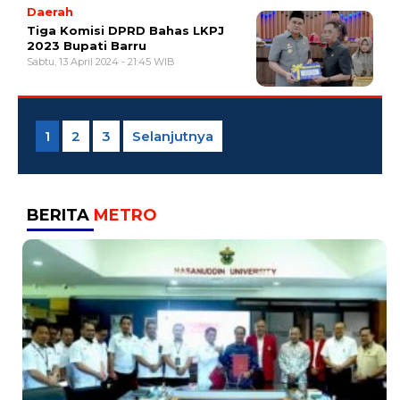
Daerah
Tiga Komisi DPRD Bahas LKPJ
2023 Bupati Barru
Sabtu, 13 April 2024 - 21:45 WIB
Paginasi
pos
1
2
3
Selanjutnya
BERITA
METRO