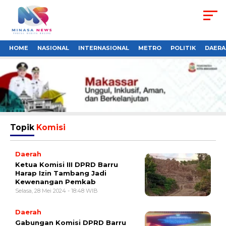
HOME
NASIONAL
INTERNASIONAL
METRO
POLITIK
DAERA
Topik
Komisi
Daerah
Ketua Komisi III DPRD Barru
Harap Izin Tambang Jadi
Kewenangan Pemkab
Selasa, 28 Mei 2024 - 18:48 WIB
Daerah
Gabungan Komisi DPRD Barru