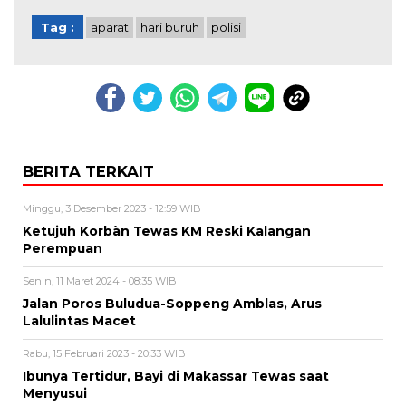
Tag :
aparat
hari buruh
polisi
BERITA TERKAIT
Minggu, 3 Desember 2023 - 12:59 WIB
Ketujuh Korbàn Tewas KM Reski Kalangan
Perempuan
Senin, 11 Maret 2024 - 08:35 WIB
Jalan Poros Buludua-Soppeng Amblas, Arus
Lalulintas Macet
Rabu, 15 Februari 2023 - 20:33 WIB
Ibunya Tertidur, Bayi di Makassar Tewas saat
Menyusui