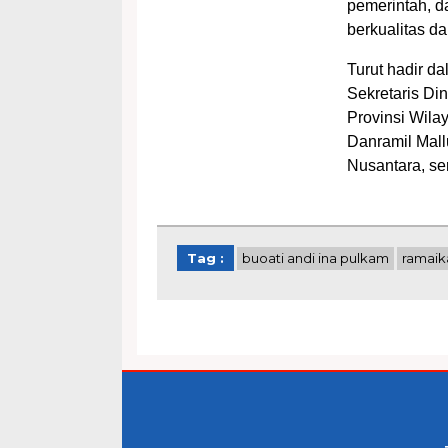
pemerintah, 
berkualitas da
Turut hadir da
Sekretaris Di
Provinsi Wila
Danramil Mall
Nusantara, se
Tag :
buoati andi ina pulkam
ramaik