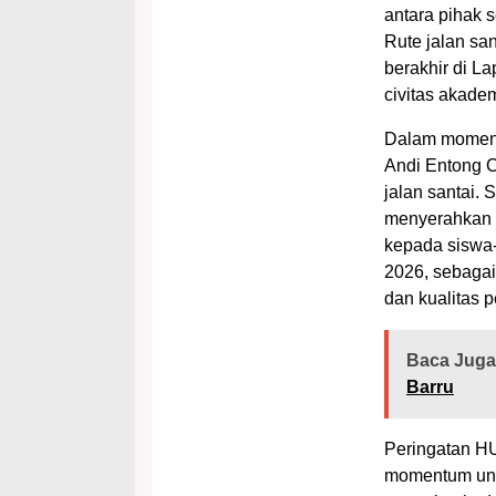
antara pihak s
Rute jalan sa
berakhir di L
civitas akade
Dalam momentu
Andi Entong C
jalan santai.
menyerahkan 
kepada siswa
2026, sebagai
dan kualitas 
Baca Juga
Barru
Peringatan HU
momentum untu