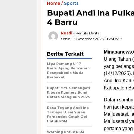
Home /
Sports
Bupati Andi Ina Pu
4 Barru
Rusdi
- Penulis Berita
Senin, 15 Desember 2025 - 13:51 WIB
Minasanews.
Berita Terkait
Ulang Tahun (
Liga Ramang U-17
yang berlang
Barru Ajang Pencarian
Pesepakbola Muda
(14/12/2025). 
Berbakat
Andi Ina Karti
Kabupaten Ba
Bupati MYL Semangati
Ribuan Runners Bumi
Batara Siang Run 2025
Dalam sambut
hari jadi kep
Rasa Tegang Andi Ina
Terbayar Usai Yuran
Mallusetasi. 
Fernandes Cetak Gol
Mallusetasi y
Untuk PSM
pertama yang 
Warning untuk PSM