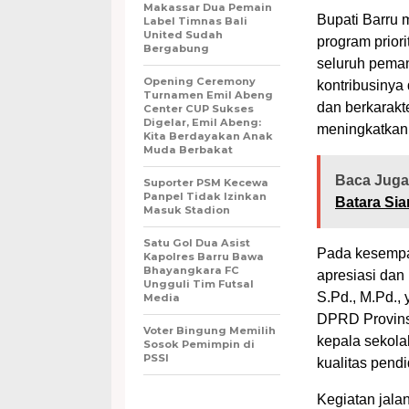
Makassar Dua Pemain
Bupati Barru
Label Timnas Bali
United Sudah
program prior
Bergabung
seluruh peman
Opening Ceremony
kontribusinya
Turnamen Emil Abeng
dan berkarakt
Center CUP Sukses
Digelar, Emil Abeng:
meningkatkan
Kita Berdayakan Anak
Muda Berbakat
Baca Juga
Suporter PSM Kecewa
Panpel Tidak Izinkan
Batara Si
Masuk Stadion
Satu Gol Dua Asist
Pada kesempat
Kapolres Barru Bawa
Bhayangkara FC
apresiasi dan
Ungguli Tim Futsal
S.Pd., M.Pd.,
Media
DPRD Provins
Voter Bingung Memilih
kepala sekola
Sosok Pemimpin di
PSSI
kualitas pendi
Kegiatan jalan