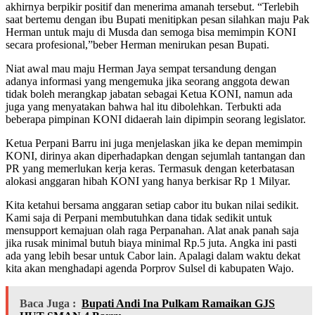
akhirnya berpikir positif dan menerima amanah tersebut. “Terlebih
saat bertemu dengan ibu Bupati menitipkan pesan silahkan maju Pak
Herman untuk maju di Musda dan semoga bisa memimpin KONI
secara profesional,”beber Herman menirukan pesan Bupati.
Niat awal mau maju Herman Jaya sempat tersandung dengan
adanya informasi yang mengemuka jika seorang anggota dewan
tidak boleh merangkap jabatan sebagai Ketua KONI, namun ada
juga yang menyatakan bahwa hal itu dibolehkan. Terbukti ada
beberapa pimpinan KONI didaerah lain dipimpin seorang legislator.
Ketua Perpani Barru ini juga menjelaskan jika ke depan memimpin
KONI, dirinya akan diperhadapkan dengan sejumlah tantangan dan
PR yang memerlukan kerja keras. Termasuk dengan keterbatasan
alokasi anggaran hibah KONI yang hanya berkisar Rp 1 Milyar.
Kita ketahui bersama anggaran setiap cabor itu bukan nilai sedikit.
Kami saja di Perpani membutuhkan dana tidak sedikit untuk
mensupport kemajuan olah raga Perpanahan. Alat anak panah saja
jika rusak minimal butuh biaya minimal Rp.5 juta. Angka ini pasti
ada yang lebih besar untuk Cabor lain. Apalagi dalam waktu dekat
kita akan menghadapi agenda Porprov Sulsel di kabupaten Wajo.
Baca Juga :
Bupati Andi Ina Pulkam Ramaikan GJS