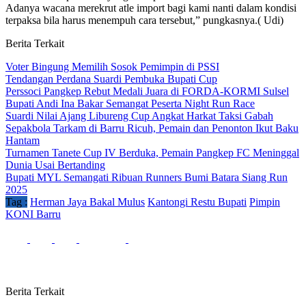
Adanya wacana merekrut atle import bagi kami nanti dalam kondisi
terpaksa bila harus menempuh cara tersebut,” pungkasnya.( Udi)
Berita Terkait
Voter Bingung Memilih Sosok Pemimpin di PSSI
Tendangan Perdana Suardi Pembuka Bupati Cup
Perssoci Pangkep Rebut Medali Juara di FORDA-KORMI Sulsel
Bupati Andi Ina Bakar Semangat Peserta Night Run Race
Suardi Nilai Ajang Libureng Cup Angkat Harkat Taksi Gabah
Sepakbola Tarkam di Barru Ricuh, Pemain dan Penonton Ikut Baku
Hantam
Turnamen Tanete Cup IV Berduka, Pemain Pangkep FC Meninggal
Dunia Usai Bertanding
Bupati MYL Semangati Ribuan Runners Bumi Batara Siang Run
2025
Tag :
Herman Jaya Bakal Mulus
Kantongi Restu Bupati
Pimpin
KONI Barru
Berita Terkait