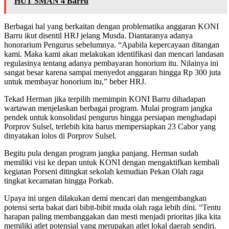
HUT SMAN 4 Barru
Berbagai hal yang berkaitan dengan problematika anggaran KONI
Barru ikut disentil HRJ jelang Musda. Diantaranya adanya
honorarium Pengurus sebelumnya. “Apabila kepercayaan ditangan
kami. Maka kami akan melakukan identifikasi dan mencari landasan
regulasinya tentang adanya pembayaran honorium itu. Nilainya ini
sangat besar karena sampai menyedot anggaran hingga Rp 300 juta
untuk membayar honorium itu,” beber HRJ.
Tekad Herman jika terpilih memimpin KONI Barru dihadapan
wartawan menjelaskan berbagai program. Mulai program jangka
pendek untuk konsolidasi pengurus hingga persiapan menghadapi
Porprov Sulsel, terlebih kita harus mempersiapkan 23 Cabor yang
dinyatakan lolos di Porprov Sulsel.
Begitu pula dengan program jangka panjang. Herman sudah
memiliki visi ke depan untuk KONI dengan mengaktifkan kembali
kegiatan Porseni ditingkat sekolah kemudian Pekan Olah raga
tingkat kecamatan hingga Porkab.
Upaya ini urgen dilakukan demi mencari dan mengembangkan
potensi serta bakat dari bibit-bibit muda olah raga lebih dini. “Tentu
harapan paling membanggakan dan mesti menjadi prioritas jika kita
memiliki atlet potensial yang merupakan atlet lokal daerah sendiri.