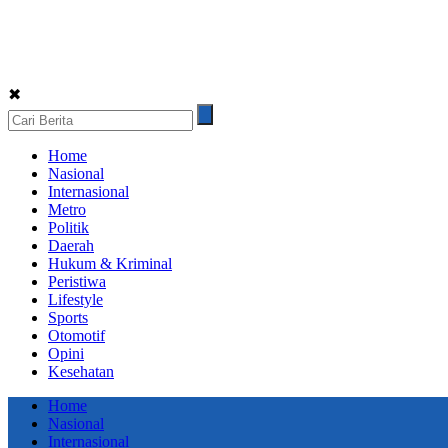
✖
Home
Nasional
Internasional
Metro
Politik
Daerah
Hukum & Kriminal
Peristiwa
Lifestyle
Sports
Otomotif
Opini
Kesehatan
Home
Nasional
Internasional