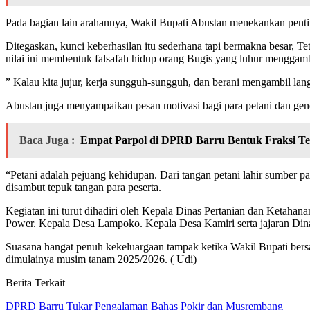
Pada bagian lain arahannya, Wakil Bupati Abustan menekankan penting
Ditegaskan, kunci keberhasilan itu sederhana tapi bermakna besar, T
nilai ini membentuk falsafah hidup orang Bugis yang luhur menggamba
” Kalau kita jujur, kerja sungguh-sungguh, dan berani mengambil lan
Abustan juga menyampaikan pesan motivasi bagi para petani dan gener
Baca Juga :
Empat Parpol di DPRD Barru Bentuk Fraksi Te
“Petani adalah pejuang kehidupan. Dari tangan petani lahir sumber pa
disambut tepuk tangan para peserta.
Kegiatan ini turut dihadiri oleh Kepala Dinas Pertanian dan Ketah
Power. Kepala Desa Lampoko. Kepala Desa Kamiri serta jajaran Din
Suasana hangat penuh kekeluargaan tampak ketika Wakil Bupati ber
dimulainya musim tanam 2025/2026. ( Udi)
Berita Terkait
DPRD Barru Tukar Pengalaman Bahas Pokir dan Musrembang