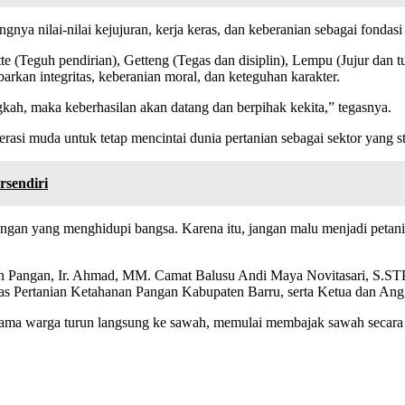
nya nilai-nilai kejujuran, kerja keras, dan keberanian sebagai fondas
ette (Teguh pendirian), Getteng (Tegas dan disiplin), Lempu (Jujur da
rkan integritas, keberanian moral, dan keteguhan karakter.
gkah, maka keberhasilan akan datang dan berpihak kekita,” tegasnya.
asi muda untuk tetap mencintai dunia pertanian sebagai sektor yang st
rsendiri
ngan yang menghidupi bangsa. Karena itu, jangan malu menjadi petani, j
anan Pangan, Ir. Ahmad, MM. Camat Balusu Andi Maya Novitasari, S.S
as Pertanian Ketahanan Pangan Kabupaten Barru, serta Ketua dan Angg
sama warga turun langsung ke sawah, memulai membajak sawah secara 