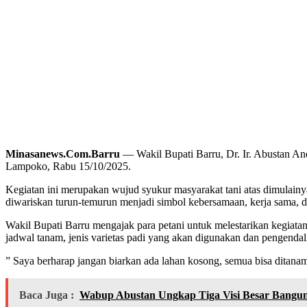
Minasanews.Com.Barru
— Wakil Bupati Barru, Dr. Ir. Abustan A
Lampoko, Rabu 15/10/2025.
Kegiatan ini merupakan wujud syukur masyarakat tani atas dimulain
diwariskan turun-temurun menjadi simbol kebersamaan, kerja sama,
Wakil Bupati Barru mengajak para petani untuk melestarikan kegiata
jadwal tanam, jenis varietas padi yang akan digunakan dan pengenda
” Saya berharap jangan biarkan ada lahan kosong, semua bisa ditana
Baca Juga :
Wabup Abustan Ungkap Tiga Visi Besar Bangu