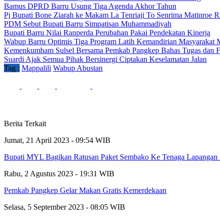
Bamus DPRD Barru Usung Tiga Agenda Akhor Tahun
Pj Bupati Bone Ziarah ke Makam La Tenriaji To Senrima Matinroe R
PDM Sebut Bupati Barru Simpatisan Muhammadiyah
Bupati Barru Nilai Ranperda Perubahan Pakai Pendekatan Kinerja
Wabup Barru Optimis Tiga Program Latih Kemandirian Masyarakat 
Kemenkumham Sulsel Bersama Pemkab Pangkep Bahas Tugas dan Fu
Suardi Ajak Semua Pihak Bersinergi Ciptakan Keselamatan Jalan
Tag :
Mappalili
Wabup Abustan
Berita Terkait
Jumat, 21 April 2023 - 09:54 WIB
Bupati MYL Bagikan Ratusan Paket Sembako Ke Tenaga Lapanga
Rabu, 2 Agustus 2023 - 19:31 WIB
Pemkab Pangkep Gelar Makan Gratis Kemerdekaan
Selasa, 5 September 2023 - 08:05 WIB