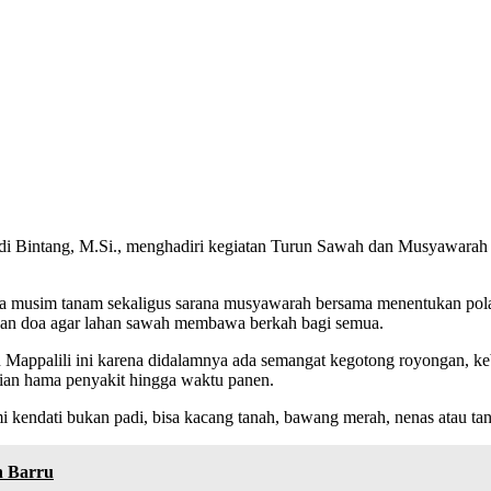
ndi Bintang, M.Si., menghadiri kegiatan Turun Sawah dan Musyawara
ya musim tanam sekaligus sarana musyawarah bersama menentukan pola 
 dan doa agar lahan sawah membawa berkah bagi semua.
n Mappalili ini karena didalamnya ada semangat kegotong royongan, k
lian hama penyakit hingga waktu panen.
mi kendati bukan padi, bisa kacang tanah, bawang merah, nenas atau ta
n Barru