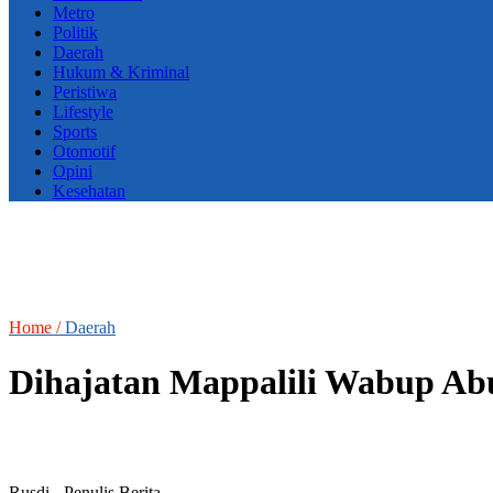
Metro
Politik
Daerah
Hukum & Kriminal
Peristiwa
Lifestyle
Sports
Otomotif
Opini
Kesehatan
Home /
Daerah
Dihajatan Mappalili Wabup Abu
Rusdi
- Penulis Berita