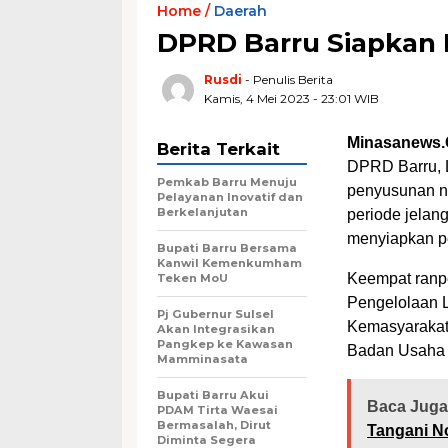
Home /
Daerah
DPRD Barru Siapkan E
Rusdi
- Penulis Berita
Kamis, 4 Mei 2023 - 23:01 WIB
Minasanews.
Berita Terkait
DPRD Barru, L
Pemkab Barru Menuju
penyusunan na
Pelayanan Inovatif dan
Berkelanjutan
periode jelan
menyiapkan pe
Bupati Barru Bersama
Kanwil Kemenkumham
Keempat ranpe
Teken MoU
Pengelolaan 
Pj Gubernur Sulsel
Kemasyarakat
Akan Integrasikan
Pangkep ke Kawasan
Badan Usaha 
Mamminasata
Bupati Barru Akui
Baca Juga
PDAM Tirta Waesai
Bermasalah, Dirut
Tangani N
Diminta Segera