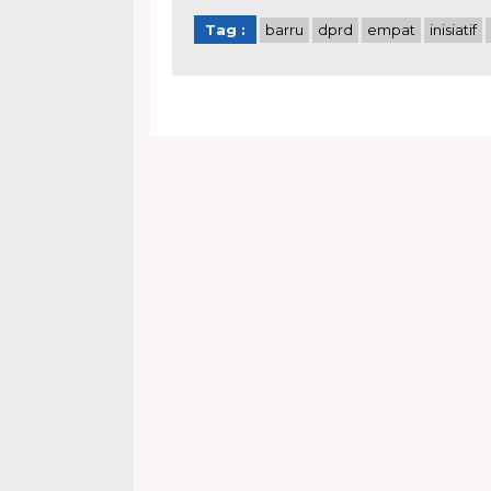
Tag :
barru
dprd
empat
inisiatif