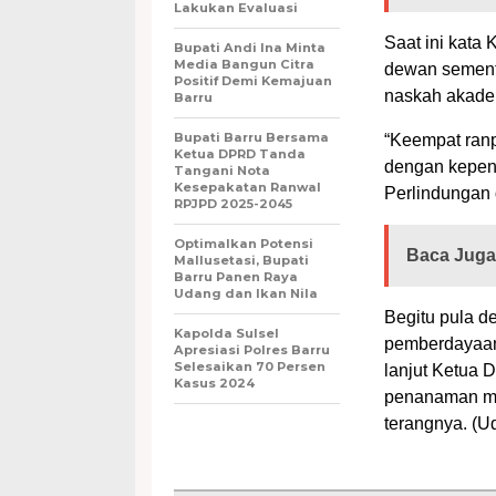
Lakukan Evaluasi
Saat ini kat
Bupati Andi Ina Minta
Media Bangun Citra
dewan sement
Positif Demi Kemajuan
naskah akadem
Barru
Bupati Barru Bersama
“Keempat ranpe
Ketua DPRD Tanda
dengan kepent
Tangani Nota
Kesepakatan Ranwal
Perlindungan 
RPJPD 2025-2045
Optimalkan Potensi
Baca Juga
Mallusetasi, Bupati
Barru Panen Raya
Udang dan Ikan Nila
Begitu pula 
Kapolda Sulsel
pemberdayaan
Apresiasi Polres Barru
Selesaikan 70 Persen
lanjut Ketua 
Kasus 2024
penanaman mo
terangnya. (Ud