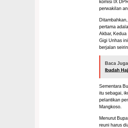
komisi IX DPR
perwakilan an
Ditambahkan,
pertama adala
Akbar, Kedua 
Gigi Unhas in
berjalan seirin
Baca Juga
Ibadah Haj
Sementara Bup
itu sebagai, i
pelantikan pe
Mangkoso.
Menurut Bupat
reuni harus d