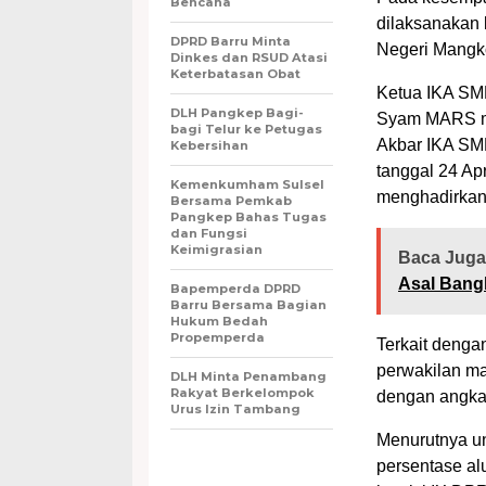
Bencana
dilaksanakan
DPRD Barru Minta
Negeri Mangk
Dinkes dan RSUD Atasi
Keterbatasan Obat
Ketua IKA SM
DLH Pangkep Bagi-
Syam MARS me
bagi Telur ke Petugas
Akbar IKA SM
Kebersihan
tanggal 24 Ap
Kemenkumham Sulsel
menghadirkan
Bersama Pemkab
Pangkep Bahas Tugas
dan Fungsi
Keimigrasian
Baca Juga
Asal Bang
Bapemperda DPRD
Barru Bersama Bagian
Hukum Bedah
Propemperda
Terkait denga
perwakilan m
DLH Minta Penambang
Rakyat Berkelompok
dengan angka
Urus Izin Tambang
Menurutnya un
persentase al