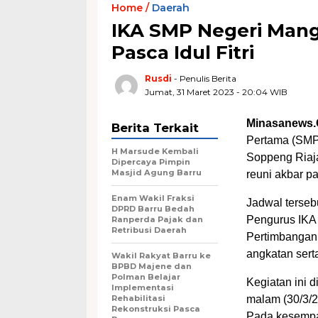
Home /
Daerah
IKA SMP Negeri Mang
Pasca Idul Fitri
Rusdi
- Penulis Berita
Jumat, 31 Maret 2023 - 20:04 WIB
Minasanews.
Berita Terkait
Pertama (SMP
H Marsude Kembali
Soppeng Riaja
Dipercaya Pimpin
Masjid Agung Barru
reuni akbar pa
Enam Wakil Fraksi
Jadwal terseb
DPRD Barru Bedah
Pengurus IKA
Ranperda Pajak dan
Retribusi Daerah
Pertimbangan
angkatan sert
Wakil Rakyat Barru ke
BPBD Majene dan
Polman Belajar
Kegiatan ini 
Implementasi
Rehabilitasi
malam (30/3/2
Rekonstruksi Pasca
Pada kesempat