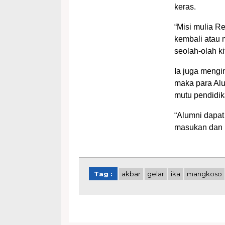
keras.
“Misi mulia R
kembali atau
seolah-olah k
Ia juga mengi
maka para Alu
mutu pendidi
“Alumni dapat
masukan dan 
Tag :
akbar
gelar
ika
mangkoso