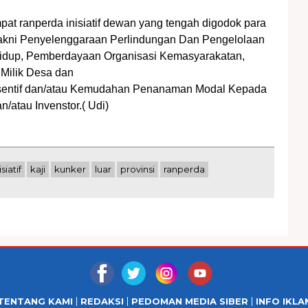
at ranperda inisiatif dewan yang tengah digodok para
yakni Penyelenggaraan Perlindungan Dan Pengelolaan
idup, Pemberdayaan Organisasi Kemasyarakatan,
Milik Desa dan
sentif dan/atau Kemudahan Penanaman Modal Kepada
/atau Invenstor.( Udi)
isiatif
kaji
kunker
luar
provinsi
ranperda
TENTANG KAMI
REDAKSI
PEDOMAN MEDIA SIBER
INFO IKLA