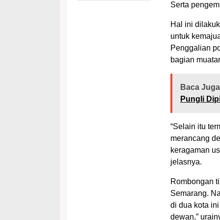
Serta pengem
Hal ini dilak
untuk kemaju
Penggalian po
bagian muatan
Baca Juga
Pungli Di
“Selain itu 
merancang de
keragaman us
jelasnya.
Rombongan ti
Semarang. Na
di dua kota in
dewan,” urain