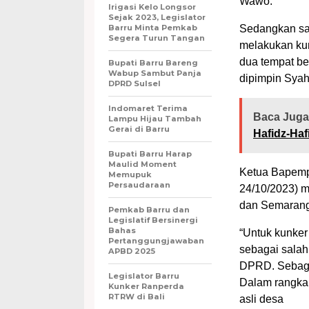
Wawo.
Irigasi Kelo Longsor
Sejak 2023, Legislator
Barru Minta Pemkab
Sedangkan sat
Segera Turun Tangan
melakukan ku
dua tempat be
Bupati Barru Bareng
Wabup Sambut Panja
dipimpin Syah
DPRD Sulsel
Indomaret Terima
Baca Juga
Lampu Hijau Tambah
Gerai di Barru
Hafidz-Haf
Bupati Barru Harap
Maulid Moment
Ketua Bapemp
Memupuk
Persaudaraan
24/10/2023) 
dan Semarang 
Pemkab Barru dan
Legislatif Bersinergi
Bahas
“Untuk kunker 
Pertanggungjawaban
sebagai salah 
APBD 2025
DPRD. Sebaga
Legislator Barru
Dalam rangka 
Kunker Ranperda
RTRW di Bali
asli desa