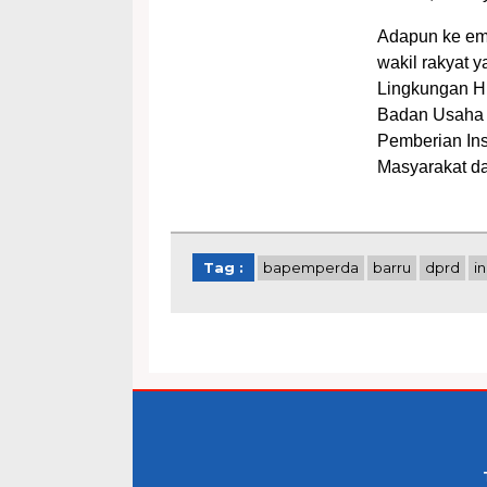
Adapun ke emp
wakil rakyat 
Lingkungan H
Badan Usaha 
Pemberian In
Masyarakat dan
Tag :
bapemperda
barru
dprd
in