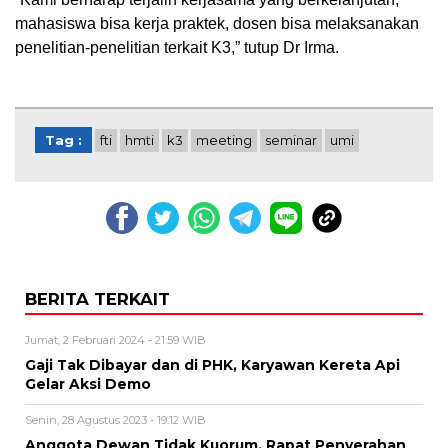
mahasiswa bisa kerja praktek, dosen bisa melaksanakan
penelitian-penelitian terkait K3,” tutup Dr Irma.
Tag :
fti
hmti
k3
meeting
seminar
umi
BERITA TERKAIT
Jumat, 2 Februari 2024 - 21:59 WIB
Gaji Tak Dibayar dan di PHK, Karyawan Kereta Api
Gelar Aksi Demo
Senin, 28 Agustus 2023 - 19:12 WIB
Anggota Dewan Tidak Kuorum, Rapat Penyerahan