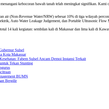
angani kebocoran bawah tanah telah meningkat signifikan. Kami optimi
an air (Non-Revenue Water/NRW) sebesar 10% di tiga wilayah percont
ektrik, Auto Water Leakage Judgement, dan Portable Ultrasonic Flow M
otal 14 kali kegiatan: sembilan kali di Makassar dan lima kali di Kawa
ubernur Sulsel
kda Kota Makassar
esehatan: Fabem Sulsel Ancam Demoi Instansi Terkait
ntuk Tekan Stunting
ngurus
citraan
 Management BUMN
n Bergilir