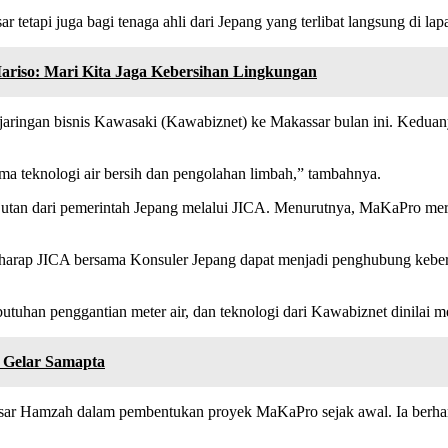
tapi juga bagi tenaga ahli dari Jepang yang terlibat langsung di la
iso: Mari Kita Jaga Kebersihan Lingkungan
aringan bisnis Kawasaki (Kawabiznet) ke Makassar bulan ini. Keduany
a teknologi air bersih dan pengolahan limbah,” tambahnya.
tan dari pemerintah Jepang melalui JICA. Menurutnya, MaKaPro mer
berharap JICA bersama Konsuler Jepang dapat menjadi penghubung kebe
 penggantian meter air, dan teknologi dari Kawabiznet dinilai memil
 Gelar Samapta
esar Hamzah dalam pembentukan proyek MaKaPro sejak awal. Ia berhara