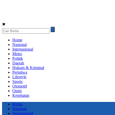
✖
Home
Nasional
Internasional
Metro
Politik
Daerah
Hukum & Kriminal
Peristiwa
Lifestyle
Sports
Otomotif
Opini
Kesehatan
Home
Nasional
Internasional