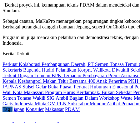
“Berkat proyek ini, kemampuan teknis PDAM dalam mendeteksi dan men
Shintani.
Sebagai catatan, MaKaPro menargetkan pengurangan tingkat kebocor
Berbagai perangkat canggih bantuan Jepang, seperti OnChoBo tipe el
Program ini juga mencakup pelatihan dan demonstrasi teknis, dengan t
Indonesia.
Berita Terkait
Perkuat Kolaborasi Pembangunan Daerah, PT Semen Tonasa Temui G
Sekertaris Bapenda Hadiri Pelantikan Korpri, Walikota Diwakili Se
Terkait Dugaan Temuan BPK Terhadap Pembayaran Premi Asuransi K
Kepala Kesbangpol Makan Telur Bersama 400 Anak Penerima PKH u
JAPNAS Sulsel Gelar Buka Puasa, Perkuat Hubungan Emosional Pe
Wali Kota Makassar: Program Harus Berdampak, Bukan Sekedar Pen
Semen Tonasa Wakili SIG Ambil Bagian Dalam Workshop Waste
Garis Indonesia Minta GM PLN Sulserabar Mundur Akibat Pemadama
Tag :
japan
Konsuler
Makassar
PDAM