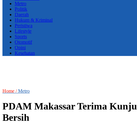
Metro
Politik
Daerah
Hukum & Kriminal
Peristiwa
Lifestyle
Sports
Otomotif
Opini
Kesehatan
Home /
Metro
PDAM Makassar Terima Kunjung
Bersih