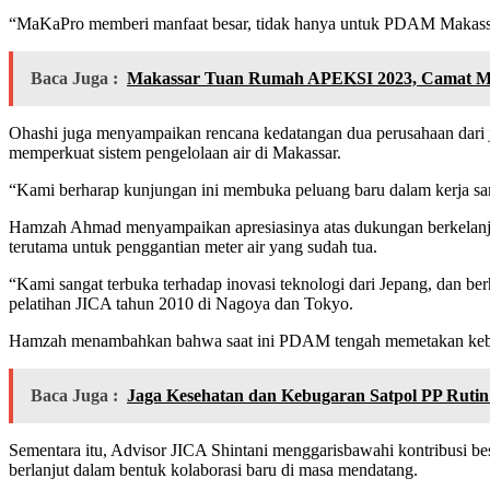
“MaKaPro memberi manfaat besar, tidak hanya untuk PDAM Makassar te
Baca Juga :
Makassar Tuan Rumah APEKSI 2023, Camat Mar
Ohashi juga menyampaikan rencana kedatangan dua perusahaan dari j
memperkuat sistem pengelolaan air di Makassar.
“Kami berharap kunjungan ini membuka peluang baru dalam kerja sam
Hamzah Ahmad menyampaikan apresiasinya atas dukungan berkelanju
terutama untuk penggantian meter air yang sudah tua.
“Kami sangat terbuka terhadap inovasi teknologi dari Jepang, dan 
pelatihan JICA tahun 2010 di Nagoya dan Tokyo.
Hamzah menambahkan bahwa saat ini PDAM tengah memetakan kebutuhan
Baca Juga :
Jaga Kesehatan dan Kebugaran Satpol PP Rutin
Sementara itu, Advisor JICA Shintani menggarisbawahi kontribusi b
berlanjut dalam bentuk kolaborasi baru di masa mendatang.