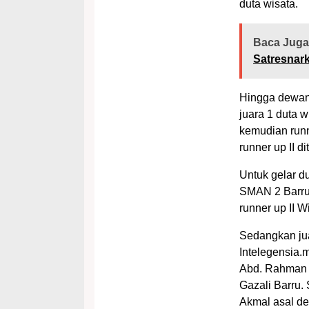
duta wisata.
Baca Juga
Satresnar
Hingga dewan 
juara 1 duta 
kemudian runn
runner up II 
Untuk gelar dut
SMAN 2 Barru, 
runner up II W
Sedangkan jua
Intelegensia
Abd. Rahman a
Gazali Barru.
Akmal asal d