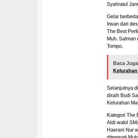
Syahratul Ja
Gelar berbeda
Irwan dari de
The Best Per
Muh. Salman 
Tompo.
Baca Juga
Kelurahan
Selanjutnya d
diraih Budi S
Kelurahan Man
Kategori The 
Aldi wakil SM
Haerani Nur wa
ditempati Mu