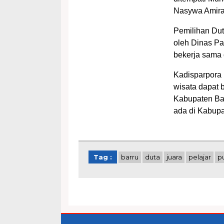
Nasywa Amira
Pemilihan Dut
oleh Dinas P
bekerja sama
Kadisparpora 
wisata dapat
Kabupaten Bar
ada di Kabupat
Tag :
barru
duta
juara
pelajar
p