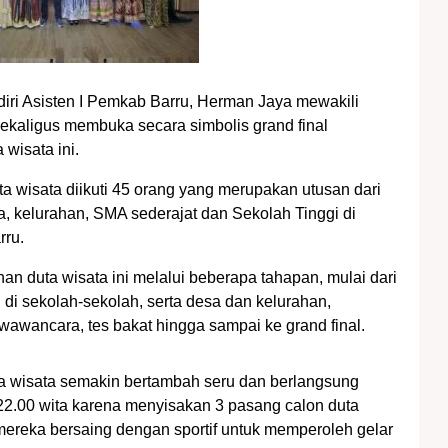
adiri Asisten I Pemkab Barru, Herman Jaya mewakili
sekaligus membuka secara simbolis grand final
 wisata ini.
ta wisata diikuti 45 orang yang merupakan utusan dari
, kelurahan, SMA sederajat dan Sekolah Tinggi di
rru.
han duta wisata ini melalui beberapa tahapan, mulai dari
 di sekolah-sekolah, serta desa dan kelurahan,
 wawancara, tes bakat hingga sampai ke grand final.
a wisata semakin bertambah seru dan berlangsung
22.00 wita karena menyisakan 3 pasang calon duta
mereka bersaing dengan sportif untuk memperoleh gelar