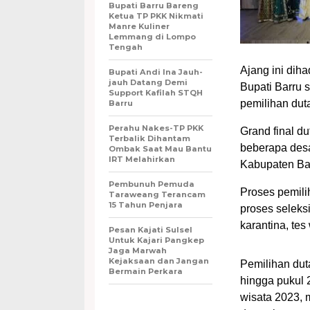
Bupati Barru Bareng
Ketua TP PKK Nikmati
Manre Kuliner
Lemmang di Lompo
Tengah
Ajang ini dih
Bupati Andi Ina Jauh-
jauh Datang Demi
Bupati Barru 
Support Kafilah STQH
pemilihan duta
Barru
Perahu Nakes-TP PKK
Grand final du
Terbalik Dihantam
beberapa desa
Ombak Saat Mau Bantu
IRT Melahirkan
Kabupaten Ba
Pembunuh Pemuda
Proses pemili
Taraweang Terancam
15 Tahun Penjara
proses seleksi
karantina, tes
Pesan Kajati Sulsel
Untuk Kajari Pangkep
Jaga Marwah
Kejaksaan dan Jangan
Pemilihan dut
Bermain Perkara
hingga pukul 
wisata 2023, 