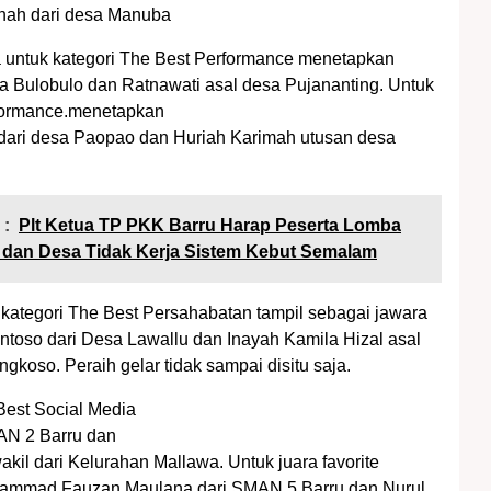
nnah dari desa Manuba
 untuk kategori The Best Performance menetapkan
sa Bulobulo dan Ratnawati asal desa Pujananting. Untuk
formance.menetapkan
dari desa Paopao dan Huriah Karimah utusan desa
 :
Plt Ketua TP PKK Barru Harap Peserta Lomba
 dan Desa Tidak Kerja Sistem Kebut Semalam
ikategori The Best Persahabatan tampil sebagai jawara
antoso dari Desa Lawallu dan Inayah Kamila Hizal asal
gkoso. Peraih gelar tidak sampai disitu saja.
Best Social Media
AN 2 Barru dan
kil dari Kelurahan Mallawa. Untuk juara favorite
hammad Fauzan Maulana dari SMAN 5 Barru dan Nurul