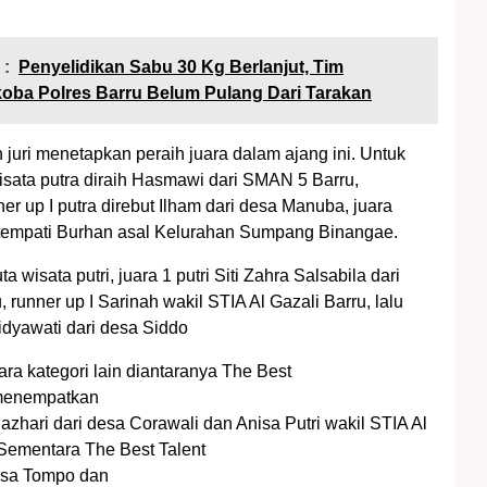
 :
Penyelidikan Sabu 30 Kg Berlanjut, Tim
koba Polres Barru Belum Pulang Dari Tarakan
juri menetapkan peraih juara dalam ajang ini. Untuk
wisata putra diraih Hasmawi dari SMAN 5 Barru,
er up I putra direbut Ilham dari desa Manuba, juara
ditempati Burhan asal Kelurahan Sumpang Binangae.
a wisata putri, juara 1 putri Siti Zahra Salsabila dari
runner up I Sarinah wakil STIA Al Gazali Barru, lalu
idyawati dari desa Siddo
ra kategori lain diantaranya The Best
.menempatkan
zhari dari desa Corawali dan Anisa Putri wakil STIA Al
 Sementara The Best Talent
esa Tompo dan