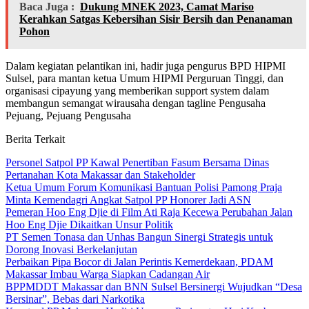
Baca Juga :
Dukung MNEK 2023, Camat Mariso
Kerahkan Satgas Kebersihan Sisir Bersih dan Penanaman
Pohon
Dalam kegiatan pelantikan ini, hadir juga pengurus BPD HIPMI
Sulsel, para mantan ketua Umum HIPMI Perguruan Tinggi, dan
organisasi cipayung yang memberikan support system dalam
membangun semangat wirausaha dengan tagline Pengusaha
Pejuang, Pejuang Pengusaha
Berita Terkait
Personel Satpol PP Kawal Penertiban Fasum Bersama Dinas
Pertanahan Kota Makassar dan Stakeholder
Ketua Umum Forum Komunikasi Bantuan Polisi Pamong Praja
Minta Kemendagri Angkat Satpol PP Honorer Jadi ASN
Pemeran Hoo Eng Djie di Film Ati Raja Kecewa Perubahan Jalan
Hoo Eng Djie Dikaitkan Unsur Politik
PT Semen Tonasa dan Unhas Bangun Sinergi Strategis untuk
Dorong Inovasi Berkelanjutan
Perbaikan Pipa Bocor di Jalan Perintis Kemerdekaan, PDAM
Makassar Imbau Warga Siapkan Cadangan Air
BPPMDDT Makassar dan BNN Sulsel Bersinergi Wujudkan “Desa
Bersinar”, Bebas dari Narkotika