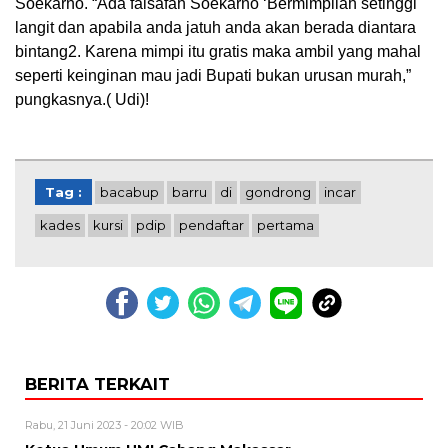
Soekarno. “Ada falsafah Soekarno ‘Bermimpilah setinggi
langit dan apabila anda jatuh anda akan berada diantara
bintang2. Karena mimpi itu gratis maka ambil yang mahal
seperti keinginan mau jadi Bupati bukan urusan murah,”
pungkasnya.( Udi)!
Tag :
bacabup
barru
di
gondrong
incar
kades
kursi
pdip
pendaftar
pertama
BERITA TERKAIT
Rabu, 21 Juni 2023 - 20:02 WIB