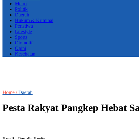
Metro
Politik
Daerah
Hukum & Kriminal
Peristiwa
Lifestyle
Sports
Otomotif
Opini
Kesehatan
Home /
Daerah
Pesta Rakyat Pangkep Hebat S
Rusdi
- Penulis Berita