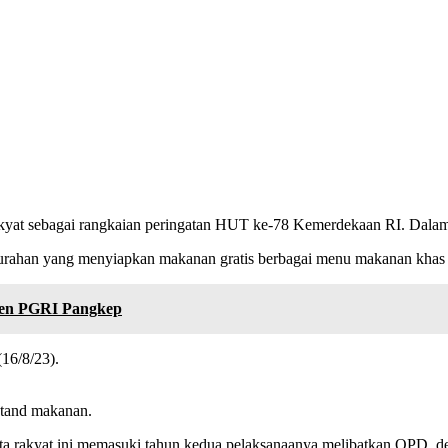
at sebagai rangkaian peringatan HUT ke-78 Kemerdekaan RI. Dalam pe
lurahan yang menyiapkan makanan gratis berbagai menu makanan khas 
gen PGRI Pangkep
(16/8/23).
stand makanan.
rakyat ini memasuki tahun kedua pelaksanaanya melibatkan OPD, de