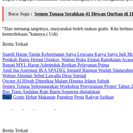
Baca Juga :
Semen Tonasa Serahkan 41 Hewan Qurban di 1
“Dan memang targetnya, masyarakat boleh makan gratis. Kita berhara
kemerdekaan,”katanya.( Udi)
Berita Terkait
Suardi Harap Tanda Kehormatan Satya Lencana Karya Satya Jadi Mo
Pemkab Barru Hemat Ongkos, Wabup Buka Empat Rangkaian Acara
Bupati MYL Harap Adminduk Berikan Pelayanan Prima
Andi Ina Apresiasi IKA SPADEL Inisiatif Bangun Wadah Silaturahm
Wabup Abustan Sebut Lawallu Desa Spesial
Owner Al Hijrah Diperiksa Malam Hingga Jelang Subuh
Semen Tonasa Selenggarakan Workshop Penyusunan Proper Tahun 
Bus Trans Andalan Rute Barru-Soppeng digratiskan
Tag :
Gratis
Hebat
Makanan
Pangkep
Pesta
Rakyat
Sajikan
Berita Terkait