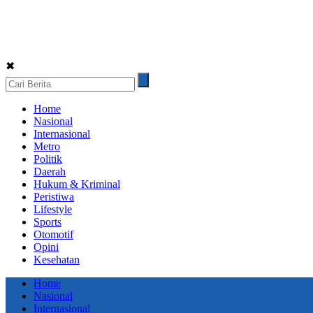
✖
Home
Nasional
Internasional
Metro
Politik
Daerah
Hukum & Kriminal
Peristiwa
Lifestyle
Sports
Otomotif
Opini
Kesehatan
Home
Nasional
Internasional