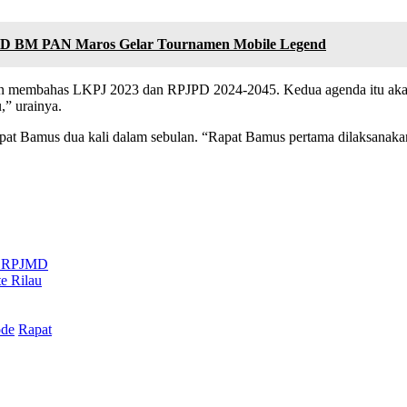
D BM PAN Maros Gelar Tournamen Mobile Legend
kan membahas LKPJ 2023 dan RPJPD 2024-2045. Kedua agenda itu aka
” urainya.
 Bamus dua kali dalam sebulan. “Rapat Bamus pertama dilaksanakan se
ai RPJMD
e Rilau
ode
Rapat