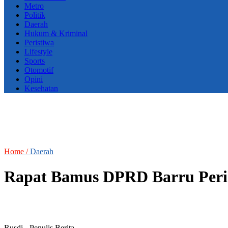
Metro
Politik
Daerah
Hukum & Kriminal
Peristiwa
Lifestyle
Sports
Otomotif
Opini
Kesehatan
Home /
Daerah
Rapat Bamus DPRD Barru Perio
Rusdi
- Penulis Berita