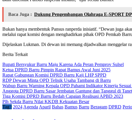
Baca Juga :
Dukung Pengembangan Olahraga E-SPORT DP
Bukan hanya membentuk Pansus ranperda inisiatif. “Dewan juga a
melalui rapat komisi dengan menghadirkan pihak OPD Pemkab Barru,
Dijelaskan Lukman. Di dewan ini memang dijadwalkan menggelar rapat
Berita Terkait
Bupati Bersyukur Barru Maju Karena Ada Peran Pemprov Sulsel
Ketua DPRD Barru Pimpin Rapat Bamus Awal Juni 2025
Rapat Gabungan Komisi DPRD Barru Kaji LHP SPPD
RDP Dewan Minta OPD Telisik Usaha Tambang di Barru
Wabup Barru Warning Kepala OPD Pahami Indikator Kinerja Sesu
Anggota DPRD Barru Sasar Jembatan Gantung dan Tanggul di Tanet
Tiga Komisi DPRD Barru Bedah Capaian Realisasi APBD 2023
Plh Sekda Barru Nilai KKDB Kekuatan Besar
Tag :
2024
Agenda
Aparil
Bahas
Bamus
Barru
Beragam
DPRD
Peri