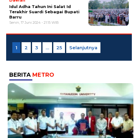
Idul Adha Tahun Ini Salat Id
Terakhir Suardi Sebagai Bupati
Barru
Senin, 17 Juni 2024 - 21:15 WIB
Paginasi
pos
1
2
3
…
25
Selanjutnya
BERITA
METRO