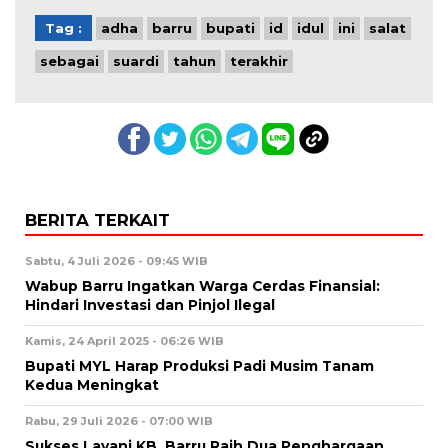
Tag :
adha
barru
bupati
id
idul
ini
salat
sebagai
suardi
tahun
terakhir
BERITA TERKAIT
Sabtu, 4 Juli 2026 - 09:45 WIB
Wabup Barru Ingatkan Warga Cerdas Finansial:
Hindari Investasi dan Pinjol Ilegal
Kamis, 24 April 2025 - 06:26 WIB
Bupati MYL Harap Produksi Padi Musim Tanam
Kedua Meningkat
Rabu, 29 Juli 2026 - 07:00 WIB
Sukses Layani KB, Barru Raih Dua Penghargaan