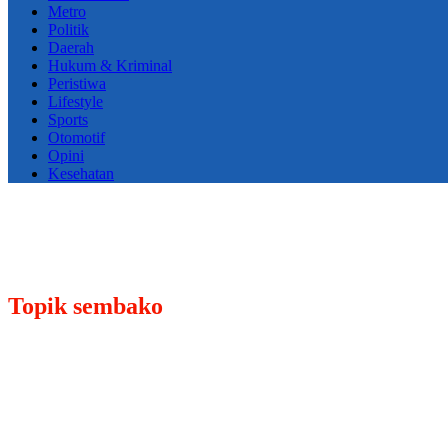
Metro
Politik
Daerah
Hukum & Kriminal
Peristiwa
Lifestyle
Sports
Otomotif
Opini
Kesehatan
Topik
sembako