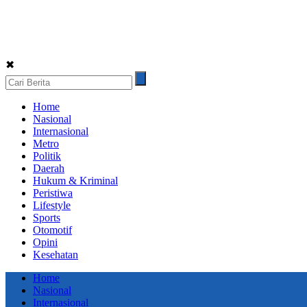
✖
Home
Nasional
Internasional
Metro
Politik
Daerah
Hukum & Kriminal
Peristiwa
Lifestyle
Sports
Otomotif
Opini
Kesehatan
Home
Nasional
Internasional