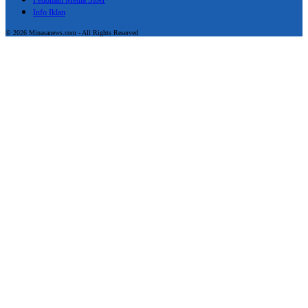
Pedoman Media Siber
Info Iklan
© 2026 Minasanews.com - All Rights Reserved