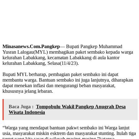
Minasanews.Com.Pangkep
— Bupati Pangkep Muhammad
Yusran Lalogau(MYL) membagikan paket sembako kepada warga
kelurahan Labakkang, kecamatan Labakkang di aula kantor
kelurahan Labakkang, Selasa(11/4/23).
Bupati MYL berharap, pembagian paket sembako ini dapat
membantu warga. Bantuan sembako ini juga lanjutnya, diharapkan
dapat menekan inflasi dan mengurangi beban masyarakat,
khususnya jelang lebaran.
Baca Juga :
Tompobulu Wakil Pangkep Anugrah Desa
Wisata Indonesia
“Warga yang mendapat bantuan pakwt sembako ini Warga lanjut
usia, masyarakat miskin esktrem dan masyarakat stunting. Itulah tiga
target yang kita sasar di wilayah masing-masing,”katanya.