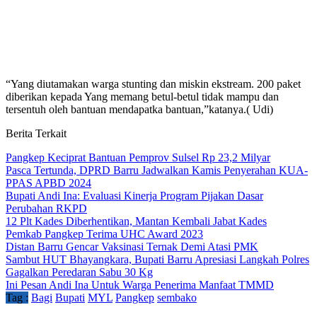
“Yang diutamakan warga stunting dan miskin ekstream. 200 paket
diberikan kepada Yang memang betul-betul tidak mampu dan
tersentuh oleh bantuan mendapatka bantuan,”katanya.( Udi)
Berita Terkait
Pangkep Keciprat Bantuan Pemprov Sulsel Rp 23,2 Milyar
Pasca Tertunda, DPRD Barru Jadwalkan Kamis Penyerahan KUA-
PPAS APBD 2024
Bupati Andi Ina: Evaluasi Kinerja Program Pijakan Dasar
Perubahan RKPD
12 Plt Kades Diberhentikan, Mantan Kembali Jabat Kades
Pemkab Pangkep Terima UHC Award 2023
Distan Barru Gencar Vaksinasi Ternak Demi Atasi PMK
Sambut HUT Bhayangkara, Bupati Barru Apresiasi Langkah Polres
Gagalkan Peredaran Sabu 30 Kg
Ini Pesan Andi Ina Untuk Warga Penerima Manfaat TMMD
Tag :
Bagi
Bupati
MYL
Pangkep
sembako