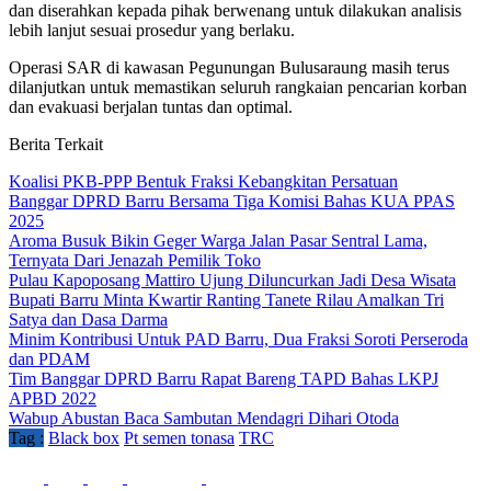
dan diserahkan kepada pihak berwenang untuk dilakukan analisis
lebih lanjut sesuai prosedur yang berlaku.
Operasi SAR di kawasan Pegunungan Bulusaraung masih terus
dilanjutkan untuk memastikan seluruh rangkaian pencarian korban
dan evakuasi berjalan tuntas dan optimal.
Berita Terkait
Koalisi PKB-PPP Bentuk Fraksi Kebangkitan Persatuan
Banggar DPRD Barru Bersama Tiga Komisi Bahas KUA PPAS
2025
Aroma Busuk Bikin Geger Warga Jalan Pasar Sentral Lama,
Ternyata Dari Jenazah Pemilik Toko
Pulau Kapoposang Mattiro Ujung Diluncurkan Jadi Desa Wisata
Bupati Barru Minta Kwartir Ranting Tanete Rilau Amalkan Tri
Satya dan Dasa Darma
Minim Kontribusi Untuk PAD Barru, Dua Fraksi Soroti Perseroda
dan PDAM
Tim Banggar DPRD Barru Rapat Bareng TAPD Bahas LKPJ
APBD 2022
Wabup Abustan Baca Sambutan Mendagri Dihari Otoda
Tag :
Black box
Pt semen tonasa
TRC