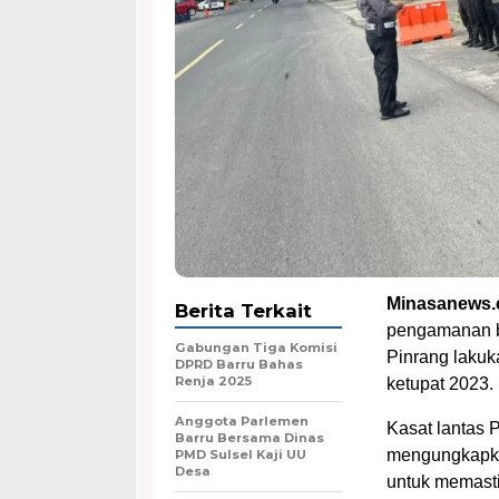
Minasanews.
Berita Terkait
pengamanan ber
Gabungan Tiga Komisi
Pinrang laku
DPRD Barru Bahas
Renja 2025
ketupat 2023.
Anggota Parlemen
Kasat lantas 
Barru Bersama Dinas
mengungkapkan
PMD Sulsel Kaji UU
Desa
untuk memasti