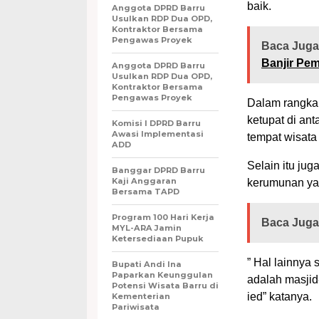
baik.
Anggota DPRD Barru
Usulkan RDP Dua OPD,
Kontraktor Bersama
Pengawas Proyek
Baca Juga
Banjir Pem
Anggota DPRD Barru
Usulkan RDP Dua OPD,
Kontraktor Bersama
Pengawas Proyek
Dalam rangka o
ketupat di ant
Komisi I DPRD Barru
Awasi Implementasi
tempat wisata
ADD
Selain itu ju
Banggar DPRD Barru
Kaji Anggaran
kerumunan ya
Bersama TAPD
Program 100 Hari Kerja
Baca Juga
MYL-ARA Jamin
Ketersediaan Pupuk
” Hal lainnya
Bupati Andi Ina
Paparkan Keunggulan
adalah masjid-
Potensi Wisata Barru di
ied” katanya.
Kementerian
Pariwisata