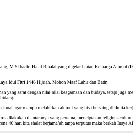
ntang, M.Si hadiri Halal Bihalal yang digelar Ikatan Keluarga Alumn
a Idul Fitri 1446 Hijriah, Mohon Maaf Lahir dan Batin.
nan yang sarat dengan nilai-nilai keagamaan dan budaya, tetapi juga 
 bidang.
sional agar mampu melahirkan alumni yang bisa bersaing di dunia ker
rus dilakukan diantaranya yang pertama, menciptakan religious cultur
na 40 hari kita shalat berjama’ah tanpa terputus maka berkah Insya Al