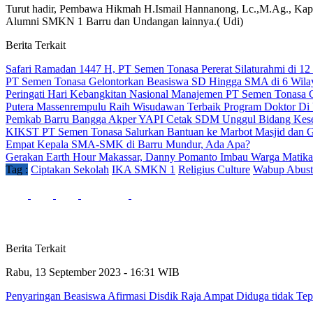
Turut hadir, Pembawa Hikmah H.Ismail Hannanong, Lc.,M.Ag., Ka
Alumni SMKN 1 Barru dan Undangan lainnya.( Udi)
Berita Terkait
Safari Ramadan 1447 H, PT Semen Tonasa Pererat Silaturahmi di 12
PT Semen Tonasa Gelontorkan Beasiswa SD Hingga SMA di 6 Wil
Peringati Hari Kebangkitan Nasional Manajemen PT Semen Tonasa 
Putera Massenrempulu Raih Wisudawan Terbaik Program Doktor 
Pemkab Barru Bangga Akper YAPI Cetak SDM Unggul Bidang Kes
KIKST PT Semen Tonasa Salurkan Bantuan ke Marbot Masjid dan 
Empat Kepala SMA-SMK di Barru Mundur, Ada Apa?
Gerakan Earth Hour Makassar, Danny Pomanto Imbau Warga Matika
Tag :
Ciptakan Sekolah
IKA SMKN 1
Religius Culture
Wabup Abust
Berita Terkait
Rabu, 13 September 2023 - 16:31 WIB
Penyaringan Beasiswa Afirmasi Disdik Raja Ampat Diduga tidak Tep