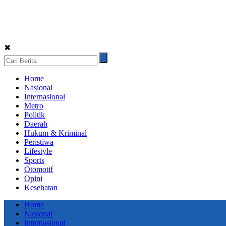
✖
Home
Nasional
Internasional
Metro
Politik
Daerah
Hukum & Kriminal
Peristiwa
Lifestyle
Sports
Otomotif
Opini
Kesehatan
Home
Nasional
Internasional