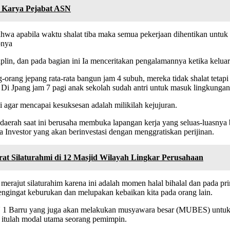
p Karya Pejabat ASN
ahwa apabila waktu shalat tiba maka semua pekerjaan dihentikan untuk
pnya
plin, dan pada bagian ini Ia menceritakan pengalamannya ketika keluar
g-orang jepang rata-rata bangun jam 4 subuh, mereka tidak shalat tetapi
Di Jpang jam 7 pagi anak sekolah sudah antri untuk masuk lingkungan
ni agar mencapai kesuksesan adalah milikilah kejujuran.
daerah saat ini berusaha membuka lapangan kerja yang seluas-luasnya
Investor yang akan berinvestasi dengan menggratiskan perijinan.
at Silaturahmi di 12 Masjid Wilayah Lingkar Perusahaan
 merajut silaturahim karena ini adalah momen halal bihalal dan pada p
engingat keburukan dan melupakan kebaikan kita pada orang lain.
1 Barru yang juga akan melakukan musyawara besar (MUBES) untuk m
a itulah modal utama seorang pemimpin.