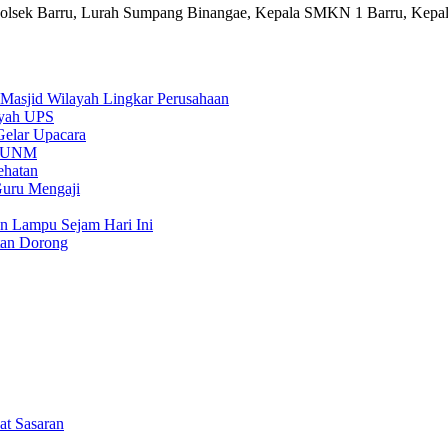
polsek Barru, Lurah Sumpang Binangae, Kepala SMKN 1 Barru, Kepa
 Masjid Wilayah Lingkar Perusahaan
ayah UPS
Gelar Upacara
Di UNM
ehatan
Guru Mengaji
n Lampu Sejam Hari Ini
an Dorong
at Sasaran