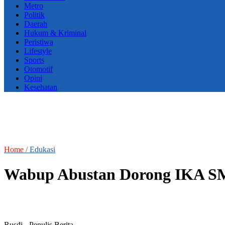
Metro
Politik
Daerah
Hukum & Kriminal
Peristiwa
Lifestyle
Sports
Otomotif
Opini
Kesehatan
Home /
Edukasi
Wabup Abustan Dorong IKA SMK
Rusdi
- Penulis Berita