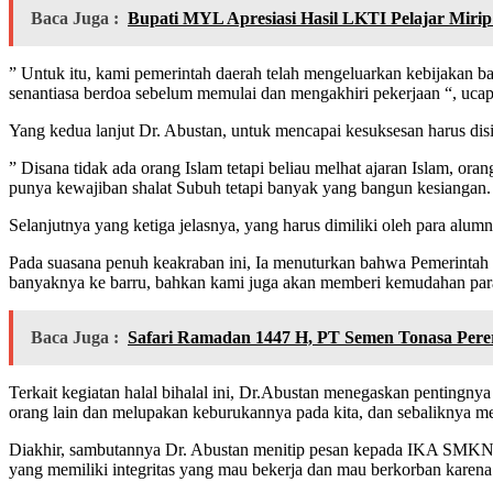
Baca Juga :
Bupati MYL Apresiasi Hasil LKTI Pelajar Miri
” Untuk itu, kami pemerintah daerah telah mengeluarkan kebijakan b
senantiasa berdoa sebelum memulai dan mengakhiri pekerjaan “, uca
Yang kedua lanjut Dr. Abustan, untuk mencapai kesuksesan harus disi
” Disana tidak ada orang Islam tetapi beliau melhat ajaran Islam, oran
punya kewajiban shalat Subuh tetapi banyak yang bangun kesiangan. 
Selanjutnya yang ketiga jelasnya, yang harus dimiliki oleh para alum
Pada suasana penuh keakraban ini, Ia menuturkan bahwa Pemerintah 
banyaknya ke barru, bahkan kami juga akan memberi kemudahan para 
Baca Juga :
Safari Ramadan 1447 H, PT Semen Tonasa Perer
Terkait kegiatan halal bihalal ini, Dr.Abustan menegaskan pentingnya
orang lain dan melupakan keburukannya pada kita, dan sebaliknya m
Diakhir, sambutannya Dr. Abustan menitip pesan kepada IKA SMKN 
yang memiliki integritas yang mau bekerja dan mau berkorban karen