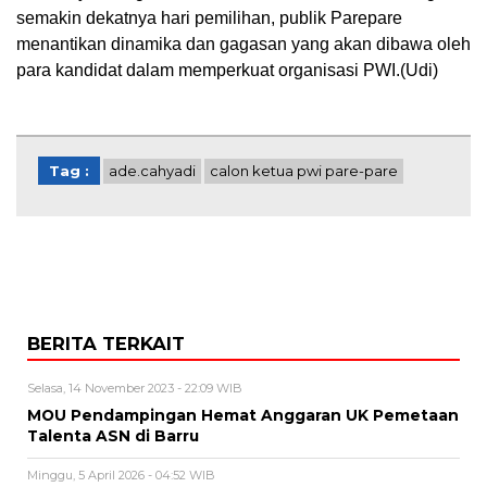
semakin dekatnya hari pemilihan, publik Parepare
menantikan dinamika dan gagasan yang akan dibawa oleh
para kandidat dalam memperkuat organisasi PWI.(Udi)
Tag :
ade.cahyadi
calon ketua pwi pare-pare
BERITA TERKAIT
Selasa, 14 November 2023 - 22:09 WIB
MOU Pendampingan Hemat Anggaran UK Pemetaan
Talenta ASN di Barru
Minggu, 5 April 2026 - 04:52 WIB