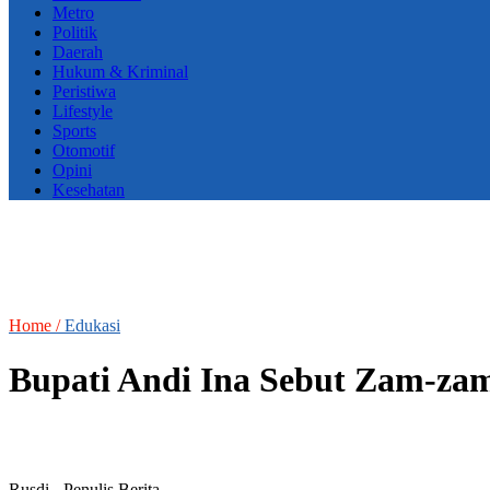
Metro
Politik
Daerah
Hukum & Kriminal
Peristiwa
Lifestyle
Sports
Otomotif
Opini
Kesehatan
Home /
Edukasi
Bupati Andi Ina Sebut Zam-zam
Rusdi
- Penulis Berita