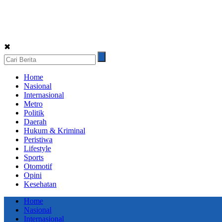
✖
Home
Nasional
Internasional
Metro
Politik
Daerah
Hukum & Kriminal
Peristiwa
Lifestyle
Sports
Otomotif
Opini
Kesehatan
Home
Nasional
Internasional