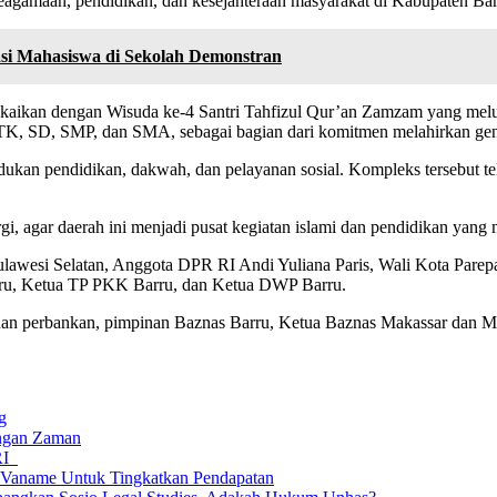
eagamaan, pendidikan, dan kesejahteraan masyarakat di Kabupaten Bar
 Mahasiswa di Sekolah Demonstran
angkaikan dengan Wisuda ke-4 Santri Tahfizul Qur’an Zamzam yang melul
K, SD, SMP, dan SMA, sebagai bagian dari komitmen melahirkan gene
 pendidikan, dakwah, dan pelayanan sosial. Kompleks tersebut telah di
gi, agar daerah ini menjadi pusat kegiatan islami dan pendidikan yang
Sulawesi Selatan, Anggota DPR RI Andi Yuliana Paris, Wali Kota Pare
rru, Ketua TP PKK Barru, dan Ketua DWP Barru.
an perbankan, pimpinan Baznas Barru, Ketua Baznas Makassar dan Mar
g
angan Zaman
 RI
 Vaname Untuk Tingkatkan Pendapatan