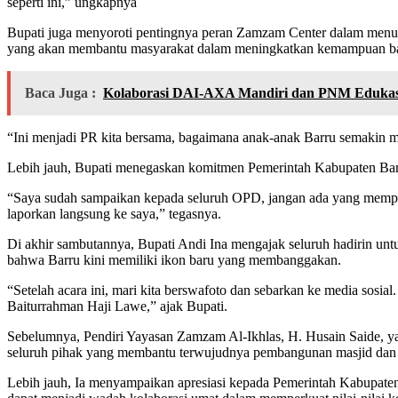
seperti ini,” ungkapnya
Bupati juga menyoroti pentingnya peran Zamzam Center dalam menum
yang akan membantu masyarakat dalam meningkatkan kemampuan bac
Baca Juga :
Kolaborasi DAI-AXA Mandiri dan PNM Eduka
“Ini menjadi PR kita bersama, bagaimana anak-anak Barru semakin menc
Lebih jauh, Bupati menegaskan komitmen Pemerintah Kabupaten Barru
“Saya sudah sampaikan kepada seluruh OPD, jangan ada yang memper
laporkan langsung ke saya,” tegasnya.
Di akhir sambutannya, Bupati Andi Ina mengajak seluruh hadirin un
bahwa Barru kini memiliki ikon baru yang membanggakan.
“Setelah acara ini, mari kita berswafoto dan sebarkan ke media sosi
Baiturrahman Haji Lawe,” ajak Bupati.
Sebelumnya, Pendiri Yayasan Zamzam Al-Ikhlas, H. Husain Saide, ya
seluruh pihak yang membantu terwujudnya pembangunan masjid dan
Lebih jauh, Ia menyampaikan apresiasi kepada Pemerintah Kabupat