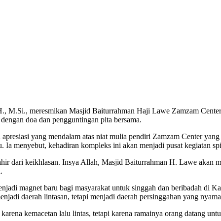
S.H., M.Si., meresmikan Masjid Baiturrahman Haji Lawe Zamzam Cen
i dengan doa dan pengguntingan pita bersama.
apresiasi yang mendalam atas niat mulia pendiri Zamzam Center yang
Ia menyebut, kehadiran kompleks ini akan menjadi pusat kegiatan spi
lahir dari keikhlasan. Insya Allah, Masjid Baiturrahman H. Lawe akan 
.
njadi magnet baru bagi masyarakat untuk singgah dan beribadah di Kab
 menjadi daerah lintasan, tetapi menjadi daerah persinggahan yang nyam
 karena kemacetan lalu lintas, tetapi karena ramainya orang datang unt