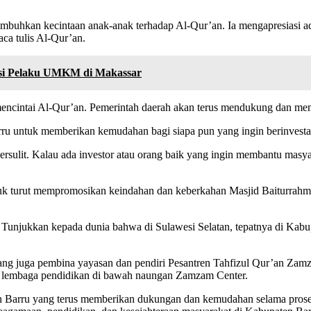
buhkan kecintaan anak-anak terhadap Al-Qur’an. Ia mengapresiasi a
a tulis Al-Qur’an.
si Pelaku UMKM di Makassar
intai Al-Qur’an. Pemerintah daerah akan terus mendukung dan memfasilit
 untuk memberikan kemudahan bagi siapa pun yang ingin berinvestasi
sulit. Kalau ada investor atau orang baik yang ingin membantu masya
tuk turut mempromosikan keindahan dan keberkahan Masjid Baiturrahma
al. Tunjukkan kepada dunia bahwa di Sulawesi Selatan, tepatnya di Kabu
ng juga pembina yayasan dan pendiri Pesantren Tahfizul Qur’an Zamz
 lembaga pendidikan di bawah naungan Zamzam Center.
en Barru yang terus memberikan dukungan dan kemudahan selama pros