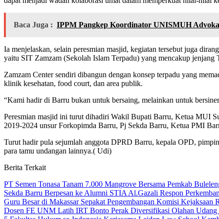
dapat menjadi wadah kolaborasi umat dalam memperkuat nilai-nilai k
Baca Juga :
IPPM Pangkep Koordinator UNISMUH Advokasi
Ia menjelaskan, selain peresmian masjid, kegiatan tersebut juga dir
yaitu SIT Zamzam (Sekolah Islam Terpadu) yang mencakup jenjang T
Zamzam Center sendiri dibangun dengan konsep terpadu yang memadukan
klinik kesehatan, food court, dan area publik.
“Kami hadir di Barru bukan untuk bersaing, melainkan untuk bersiner
Peresmian masjid ini turut dihadiri Wakil Bupati Barru, Ketua MUI 
2019-2024 unsur Forkopimda Barru, Pj Sekda Barru, Ketua PMI Ba
Turut hadir pula sejumlah anggota DPRD Barru, kepala OPD, pimpin
para tamu undangan lainnya.( Udi)
Berita Terkait
PT Semen Tonasa Tanam 7.000 Mangrove Bersama Pemkab Bulelen
Sekda Barru Berpesan ke Alumni STIA Al.Gazali Respon Perkemb
Guru Besar di Makassar Sepakat Pengembangan Komisi Kejaksaan
Dosen FE UNM Latih IRT Bonto Perak Diversifikasi Olahan Udang