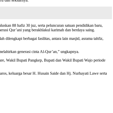
ru dan sekitarnya.
uskan 88 hafiz 30 juz, serta peluncuran satuan pendidikan baru,
rasi Qur’ani yang berakhlakul karimah dan berdaya saing.
lengkapi berbagai fasilitas, antara lain masjid, asrama tahfiz,
 melahirkan generasi cinta Al-Qur’an,” ungkapnya.
pare, Wakil Bupati Pangkep, Bupati dan Wakil Bupati Wajo periode
os, keluarga besar H. Husain Saide dan Hj. Nurhayati Lawe serta