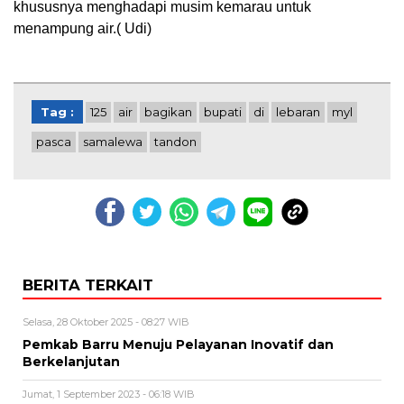
khususnya menghadapi musim kemarau untuk
menampung air.( Udi)
Tag :
125
air
bagikan
bupati
di
lebaran
myl
pasca
samalewa
tandon
BERITA TERKAIT
Selasa, 28 Oktober 2025 - 08:27 WIB
Pemkab Barru Menuju Pelayanan Inovatif dan
Berkelanjutan
Jumat, 1 September 2023 - 06:18 WIB