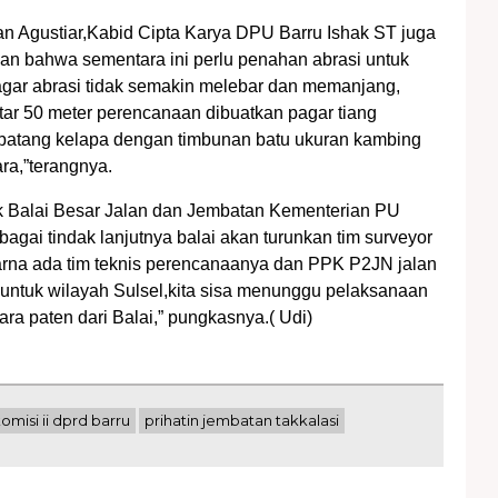
 Agustiar,Kabid Cipta Karya DPU Barru Ishak ST juga
n bahwa sementara ini perlu penahan abrasi untuk
agar abrasi tidak semakin melebar dan memanjang,
itar 50 meter perencanaan dibuatkan pagar tiang
batang kelapa dengan timbunan batu ukuran kambing
ra,”terangnya.
k Balai Besar Jalan dan Jembatan Kementerian PU
agai tindak lanjutnya balai akan turunkan tim surveyor
rna ada tim teknis perencanaanya dan PPK P2JN jalan
untuk wilayah Sulsel,kita sisa menunggu pelaksanaan
ra paten dari Balai,” pungkasnya.( Udi)
omisi ii dprd barru
prihatin jembatan takkalasi