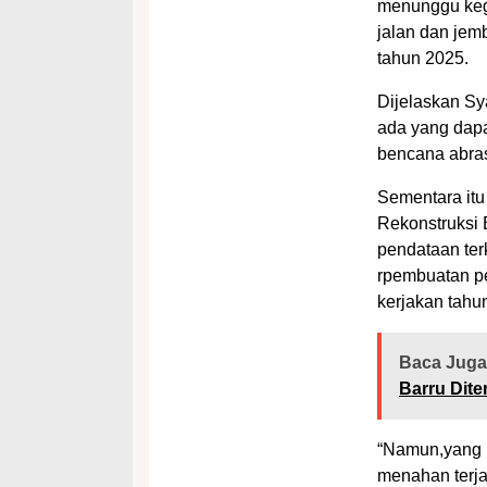
menunggu kegi
jalan dan jem
tahun 2025.
Dijelaskan Sya
ada yang dapa
bencana abrasi
Sementara itu
Rekonstruksi
pendataan ter
rpembuatan pe
kerjakan tahun
Baca Juga
Barru Dit
“Namun,yang 
menahan terjad