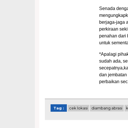
Senada dengan
mengungkapka
berjaga-jaga 
perkiraan sek
penahan dari 
untuk sementa
*Apalagi piha
sudah ada, seb
secepatnya,ka
dan jembatan 
perbaikan seca
Tag :
cek lokasi
diambang abrasi
k