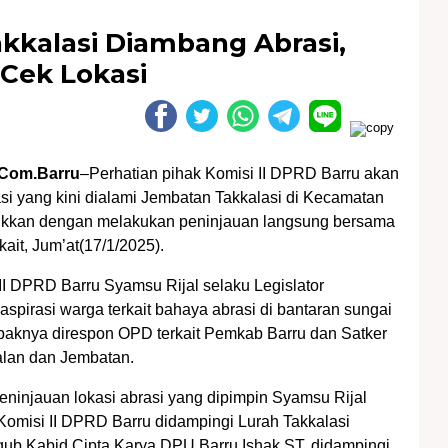
kkalasi Diambang Abrasi,
 Cek Lokasi
Com.Barru
–Perhatian pihak Komisi II DPRD Barru akan
i yang kini dialami Jembatan Takkalasi di Kecamatan
jukkan dengan melakukan peninjauan langsung bersama
ait, Jum’at(17/1/2025).
II DPRD Barru Syamsu Rijal selaku Legislator
spirasi warga terkait bahaya abrasi di bantaran sungai
paknya direspon OPD terkait Pemkab Barru dan Satker
alan dan Jembatan.
eninjauan lokasi abrasi yang dipimpin Syamsu Rijal
Komisi II DPRD Barru didampingi Lurah Takkalasi
ub,Kabid Cipta Karya DPU Barru Ishak ST, didampingi