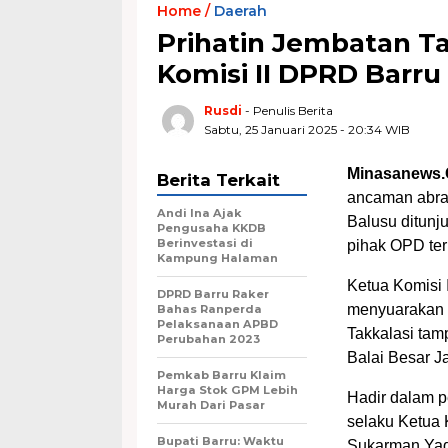
Home /
Daerah
Prihatin Jembatan Ta
Komisi II DPRD Barru
Rusdi
- Penulis Berita
Sabtu, 25 Januari 2025 - 20:34 WIB
Minasanews.
Berita Terkait
ancaman abras
Andi Ina Ajak
Balusu ditun
Pengusaha KKDB
Berinvestasi di
pihak OPD terk
Kampung Halaman
Ketua Komisi 
DPRD Barru Raker
menyuarakan a
Bahas Ranperda
Pelaksanaan APBD
Takkalasi tam
Perubahan 2023
Balai Besar J
Pemkab Barru Klaim
Harga Stok GPM Lebih
Hadir dalam p
Murah Dari Pasar
selaku Ketua 
Bupati Barru: Waktu
Sukarman Yaq