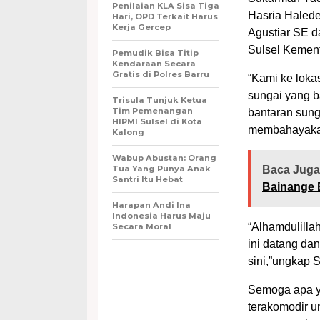
Penilaian KLA Sisa Tiga
Hasria Halede
Hari, OPD Terkait Harus
Kerja Gercep
Agustiar SE d
Sulsel Kemen
Pemudik Bisa Titip
Kendaraan Secara
Gratis di Polres Barru
“Kami ke lokas
sungai yang b
Trisula Tunjuk Ketua
Tim Pemenangan
bantaran sung
HIPMI Sulsel di Kota
membahayakan
Kalong
Wabup Abustan: Orang
Tua Yang Punya Anak
Baca Juga
Santri Itu Hebat
Bainange 
Harapan Andi Ina
Indonesia Harus Maju
“Alhamdulilla
Secara Moral
ini datang da
sini,”ungkap 
Semoga apa y
terakomodir u