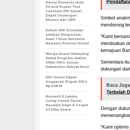
Pendaftar
Danny Pomanto Ikuti
Fit and Proper Test
Caketum PDI Sulsel,
Dapat Undangan
Simbol anakm
Khusus dari DPP
mendorong ter
Kohati HMI Sulselbar
adakan Simposium
“Kami bersam
Awal Tahun Bersama
mendoakan dok
Bawaslu Provinsi Sulsel
kemajuan Barr
Warga Dusun Matajang
Sebut Program dokter
Sementara itu
Ulfah-MHG Sesuai
Kebutuhan Rakyat Kecil
dukungan dari 
KPU Sulsel Dapat
Anggaran Pilgub 2024
Baca Juga
Rp 408 M
Terbelah 
Novianti S.Labolo
Caleg Cantik Partai
Nasdem Dapil 6 Target
Dengan dukung
22 Ribu Suara
memenangkan 
“Kami optimis