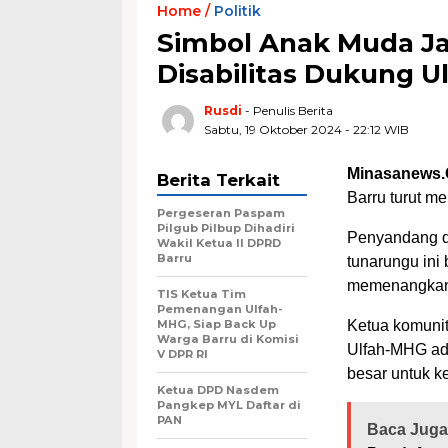
Home /
Politik
Simbol Anak Muda Ja
Disabilitas Dukung 
Rusdi
- Penulis Berita
Sabtu, 19 Oktober 2024 - 22:12 WIB
Minasanews.
Berita Terkait
Barru turut m
Pergeseran Paspam
Pilgub Pilbup Dihadiri
Penyandang di
Wakil Ketua II DPRD
Barru
tunarungu ini
memenangkan 
TIS Ketua Tim
Pemenangan Ulfah-
MHG, Siap Back Up
Ketua komuni
Warga Barru di Komisi
Ulfah-MHG ad
V DPR RI
besar untuk k
Ketua DPD Nasdem
Pangkep MYL Daftar di
PAN
Baca Juga