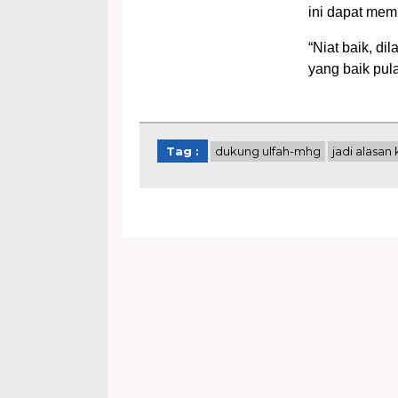
ini dapat memp
“Niat baik, di
yang baik pula
Tag :
dukung ulfah-mhg
jadi alasan