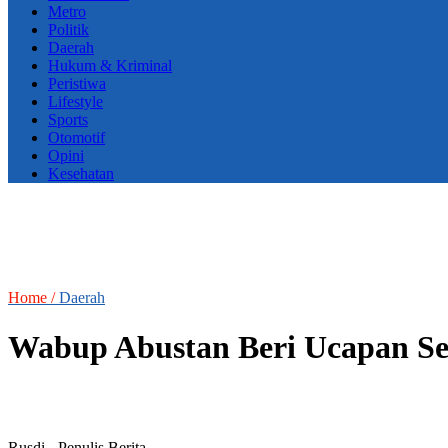
Metro
Politik
Daerah
Hukum & Kriminal
Peristiwa
Lifestyle
Sports
Otomotif
Opini
Kesehatan
Home /
Daerah
Wabup Abustan Beri Ucapan Se
Rusdi
- Penulis Berita