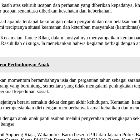
kasih atas seluruh ucapan dan perhatian yang diberikan kepadanya, khu
 ucapan senantiasa diberikan kesehatan dan keberkahan.
 apabila terdapat kekurangan dalam penyambutan dan pelaksanaan k
i terciptanya situasi keamanan dan ketertiban masyarakat (kamtibmas
ecamatan Tanete Rilau, dalam tausiyahnya menyampaikan keutamaan
Rasulullah di surga. Ia menekankan bahwa kegiatan berbagi dengan 
tem Perlindungan Anak
kan momentum bertambahnya usia dan pergantian tahun sebagai sarana
orang yang beruntung, sementara yang tidak mengalami peningkatan terg
rkuat kepedulian sosial.
atinya berarti semakin dekat dengan akhir kehidupan. Kematian, kata 
tiasa mempersiapkan diri dengan memperbanyak amal kebajikan dan men
 dengan anak-anak panti asuhan melalui penyerahan perlengkapan sekola
 bangsa.
mil Soppeng Riaja, Wakapolres Barru beserta PJU dan Jajaran Polres 