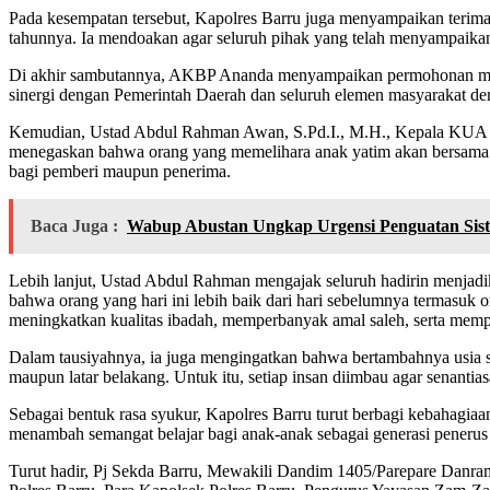
Pada kesempatan tersebut, Kapolres Barru juga menyampaikan terima 
tahunnya. Ia mendoakan agar seluruh pihak yang telah menyampaikan
Di akhir sambutannya, AKBP Ananda menyampaikan permohonan maaf
sinergi dengan Pemerintah Daerah dan seluruh elemen masyarakat dem
Kemudian, Ustad Abdul Rahman Awan, S.Pd.I., M.H., Kepala KUA K
menegaskan bahwa orang yang memelihara anak yatim akan bersama 
bagi pemberi maupun penerima.
Baca Juga :
Wabup Abustan Ungkap Urgensi Penguatan Sis
Lebih lanjut, Ustad Abdul Rahman mengajak seluruh hadirin menjadi
bahwa orang yang hari ini lebih baik dari hari sebelumnya termasuk 
meningkatkan kualitas ibadah, memperbanyak amal saleh, serta mempe
Dalam tausiyahnya, ia juga mengingatkan bahwa bertambahnya usia sej
maupun latar belakang. Untuk itu, setiap insan diimbau agar senan
Sebagai bentuk rasa syukur, Kapolres Barru turut berbagi kebahagiaan
menambah semangat belajar bagi anak-anak sebagai generasi penerus
Turut hadir, Pj Sekda Barru, Mewakili Dandim 1405/Parepare Danra