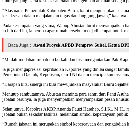
umur panjang, serta kesuksesan dalam mengemban amanah sebagai p
“Atas nama Pemerintah Kabupaten Barru, kami mengucapkan selamat
kesuksesan dalam menjalankan tugas dan tanggung jawab,” katanya.
Pada kesempatan yang sama, Wabup Abustan turut menyampaikan hara
Lebih dari itu, ia berdoa agar rumah tersebut menjadi tempat untuk
Baca Juga :
Awasi Proyek APBD Pemprov Sulsel, Ketua DPR
“Mudah-mudahan rumah ini berkah dan bisa mengantarkan Pak Kapol
Ia juga mengapresiasi kepribadian Kapolres yang dinilai sangat fami
Pemerintah Daerah, Kepolisian, dan TNI dalam menciptakan rasa am
“Harapan kita, sinergi ini bisa mewujudkan masyarakat Barru Sejahte
Menutup sambutannya, Abustan meminta para santri dari Panti Asuh
jabatan barunya. Ia juga menyempatkan menyampaikan pesan khusus 
Selanjutnya, Kapolres AKBP Ananda Fauzi Harahap, S.I.K., M.H., m
jabatan bukan sekadar fasilitas, melainkan simbol kepercayaan publ
“Rumah jabatan ini merupakan simbol kepercayaan dan pengabdian