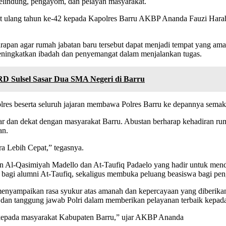
elindung, pengayom, dan pelayan masyarakat.
 ulang tahun ke-42 kepada Kapolres Barru AKBP Ananda Fauzi Haraha
pan agar rumah jabatan baru tersebut dapat menjadi tempat yang ama
 meningkatkan ibadah dan penyemangat dalam menjalankan tugas.
D Sulsel Sasar Dua SMA Negeri di Barru
res beserta seluruh jajaran membawa Polres Barru ke depannya sema
liar dan dekat dengan masyarakat Barru. Abustan berharap kehadiran r
an.
ra Lebih Cepat,” tegasnya.
an Al-Qasimiyah Madello dan At-Taufiq Padaelo yang hadir untuk men
bagi alumni At-Taufiq, sekaligus membuka peluang beasiswa bagi pen
enyampaikan rasa syukur atas amanah dan kepercayaan yang diberika
ik dan tanggung jawab Polri dalam memberikan pelayanan terbaik kepad
 kepada masyarakat Kabupaten Barru,” ujar AKBP Ananda