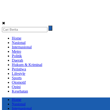
✖
Home
Nasional
Internasional
Metro
Politik
Daerah
Hukum & Kriminal
Peristiwa
Lifestyle
Sports
Otomotif
Opini
Kesehatan
Home
Nasional
Internasional