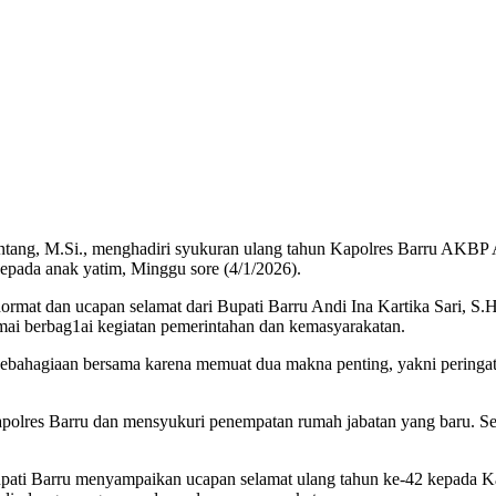
Bintang, M.Si., menghadiri syukuran ulang tahun Kapolres Barru AKBP
epada anak yatim, Minggu sore (4/1/2026).
at dan ucapan selamat dari Bupati Barru Andi Ina Kartika Sari, S.H.
amai berbag1ai kegiatan pemerintahan dan kemasyarakatan.
ebahagiaan bersama karena memuat dua makna penting, yakni peringatan
 Kapolres Barru dan mensyukuri penempatan rumah jabatan yang baru. 
pati Barru menyampaikan ucapan selamat ulang tahun ke-42 kepada Kap